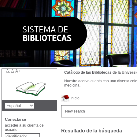
A-
A
A+
Catálogo de las Bibliotecas de la Univer
Nuestro acervo cuenta con una diversa colecc
medicina.
Inicio
New search
Conectarse
acceder a su cuenta de
usuario
Resultado de la búsqueda