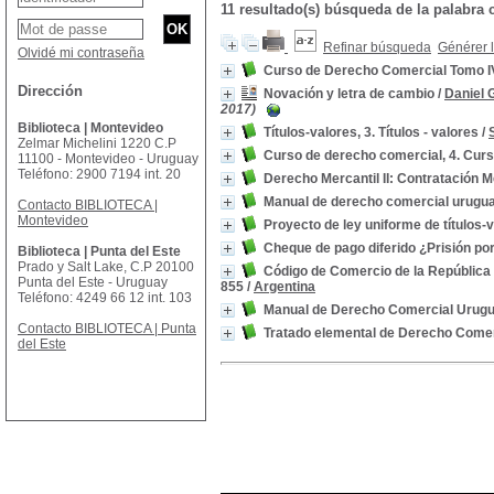
11 resultado(s) búsqueda de la palabr
Refinar búsqueda
Générer l
Olvidé mi contraseña
Curso de Derecho Comercial Tomo I
Dirección
Novación y letra de cambio
/
Daniel 
2017)
Biblioteca | Montevideo
Títulos-valores, 3. Títulos - valores
/
Zelmar Michelini 1220 C.P
Curso de derecho comercial, 4. Cur
11100 - Montevideo - Uruguay
Teléfono: 2900 7194 int. 20
Derecho Mercantil II: Contratación Me
Manual de derecho comercial urugu
Contacto BIBLIOTECA |
Montevideo
Proyecto de ley uniforme de títulos-
Cheque de pago diferido ¿Prisión po
Biblioteca | Punta del Este
Prado y Salt Lake, C.P 20100
Código de Comercio de la República 
Punta del Este - Uruguay
855
/
Argentina
Teléfono: 4249 66 12 int. 103
Manual de Derecho Comercial Urugua
Contacto BIBLIOTECA | Punta
Tratado elemental de Derecho Comer
del Este