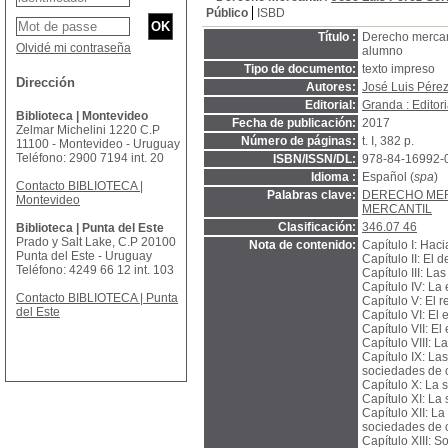
Público
ISBD
Título :
Derecho mercant
Olvidé mi contraseña
alumno
Tipo de documento:
texto impreso
Dirección
Autores:
José Luis Pére
Editorial:
Granda : Editor
Biblioteca | Montevideo
Fecha de publicación:
2017
Zelmar Michelini 1220 C.P
Número de páginas:
t. I, 382 p.
11100 - Montevideo - Uruguay
Teléfono: 2900 7194 int. 20
ISBN/ISSN/DL:
978-84-16992-
Idioma :
Español (
spa
)
Contacto BIBLIOTECA |
Palabras clave:
DERECHO ME
Montevideo
MERCANTIL
Clasificación:
346.07 46
Biblioteca | Punta del Este
Prado y Salt Lake, C.P 20100
Nota de contenido:
Capítulo I: Hac
Punta del Este - Uruguay
Capítulo II: El 
Teléfono: 4249 66 12 int. 103
Capítulo III: La
Capítulo IV: La
Contacto BIBLIOTECA | Punta
Capítulo V: El r
del Este
Capítulo VI: El 
Capítulo VII: E
Capítulo VIII: 
Capítulo IX: La
sociedades de c
Capítulo X: La
Capítulo XI: La
Capítulo XII: La
sociedades de c
Capítulo XIII: 