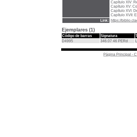
Capítulo XIV: R
Capítulo XV: Co
Capítulo XVI: D
Capítulo XVII: 
Link:
https://biblio.
Ejemplares (1)
Código de barras
Signatura
D4995
346.07 46 PERd
L
Página Principal -