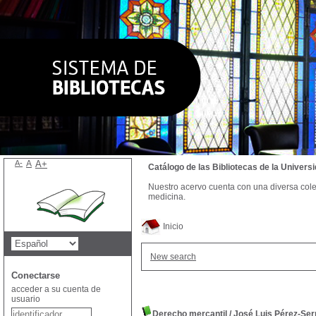
A-
A
A+
Catálogo de las Bibliotecas de la Univer
Nuestro acervo cuenta con una diversa colecc
medicina.
Inicio
New search
Conectarse
acceder a su cuenta de
usuario
Derecho mercantil
/
José Luis Pérez-Se