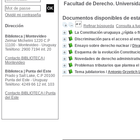
Facultad de Derecho. Universid
Olvidé mi contraseña
Documentos disponibles de esta 
Dirección
Refinar búsqueda
Consulta a fu
La Constitución uruguaya ¿rígida o f
Biblioteca | Montevideo
Discriminación para el acceso al e
Zelmar Michelini 1220 C.P
11100 - Montevideo - Uruguay
Ensayo sobre derecho nuclear
/
Diva
Teléfono: 2900 7194 int. 20
Esquema de la evolución Constituci
Contacto BIBLIOTECA |
Novedades de derecho administrativ
Montevideo
Problemas tributarios que plantea e
Biblioteca | Punta del Este
Tema jubilatorios
/
Antonio Grzetich 
Prado y Salt Lake, C.P 20100
Punta del Este - Uruguay
Teléfono: 4249 66 12 int. 103
Contacto BIBLIOTECA | Punta
del Este