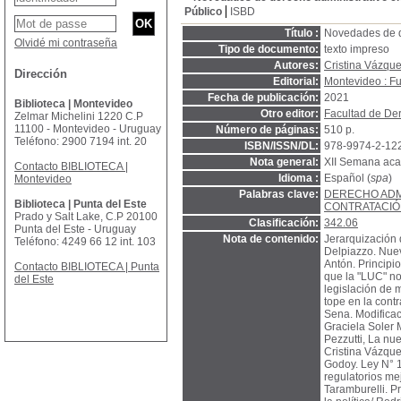
Público
ISBD
Título :
Novedades de d
Olvidé mi contraseña
Tipo de documento:
texto impreso
Autores:
Cristina Vázqu
Dirección
Editorial:
Montevideo : Fu
Fecha de publicación:
2021
Biblioteca | Montevideo
Otro editor:
Facultad de Der
Zelmar Michelini 1220 C.P
11100 - Montevideo - Uruguay
Número de páginas:
510 p.
Teléfono: 2900 7194 int. 20
ISBN/ISSN/DL:
978-9974-2-12
Nota general:
XII Semana acad
Contacto BIBLIOTECA |
Idioma :
Español (
spa
)
Montevideo
Palabras clave:
DERECHO ADM
Biblioteca | Punta del Este
CONTRATACIÓ
Prado y Salt Lake, C.P 20100
Clasificación:
342.06
Punta del Este - Uruguay
Nota de contenido:
Jerarquización d
Teléfono: 4249 66 12 int. 103
Delpiazzo. Nue
Antón. Principi
Contacto BIBLIOTECA | Punta
que la "LUC" no
del Este
legislación de 
tope en la cont
Sena. Modificac
Graciela Soler 
Pezzutti, La nue
Cristina Vázque
Godoy. Ley N° 1
regulatorios me
Taramburelli. P