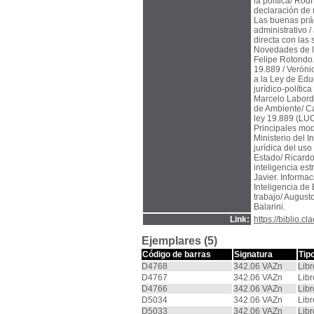
la política/ Rod
declaración de 
Las buenas prác
administrativo 
directa con las
Novedades de la
Felipe Rotondo.
19.889 / Veróni
a la Ley de Edu
jurídico-polític
Marcelo Laborde
de Ambiente/ Ca
ley 19.889 (LUC
Principales mod
Ministerio del I
jurídica del us
Estado/ Ricardo
inteligencia est
Javier. Informa
Inteligencia de
trabajo/ August
Balarini.
Link:
https://biblio.
Ejemplares (5)
Código de barras
Signatura
Tip
D4768
342.06 VAZn
Libr
D4767
342.06 VAZn
Libr
D4766
342.06 VAZn
Libr
D5034
342.06 VAZn
Libr
D5033
342.06 VAZn
Libr