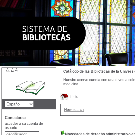
A-
A
A+
Catálogo de las Bibliotecas de la Univer
Nuestro acervo cuenta con una diversa colecc
medicina.
Inicio
New search
Conectarse
acceder a su cuenta de
usuario
Novedades de derecho administrativo e