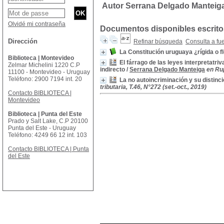
Autor Serrana Delgado Manteig
Olvidé mi contraseña
Documentos disponibles escritos
Dirección
Refinar búsqueda
Consulta a fu
La Constitución uruguaya ¿rígida o f
Biblioteca | Montevideo
El fárrago de las leyes interpretatri
Zelmar Michelini 1220 C.P
indirecto
/
Serrana Delgado Manteiga
en Rup
11100 - Montevideo - Uruguay
Teléfono: 2900 7194 int. 20
La no autoincriminación y su distin
tributaria, T.46, N°272 (set.-oct., 2019)
Contacto BIBLIOTECA |
Montevideo
Biblioteca | Punta del Este
Prado y Salt Lake, C.P 20100
Punta del Este - Uruguay
Teléfono: 4249 66 12 int. 103
Contacto BIBLIOTECA | Punta
del Este