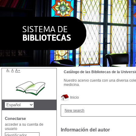
A-
A
A+
Catálogo de las Bibliotecas de la Univer
Nuestro acervo cuenta con una diversa colecc
medicina.
Inicio
New search
Conectarse
acceder a su cuenta de
usuario
Información del autor