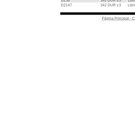
D258
342 DUR v.3
Libr
D2147
342 DUR v.3
Libr
Página Principal -