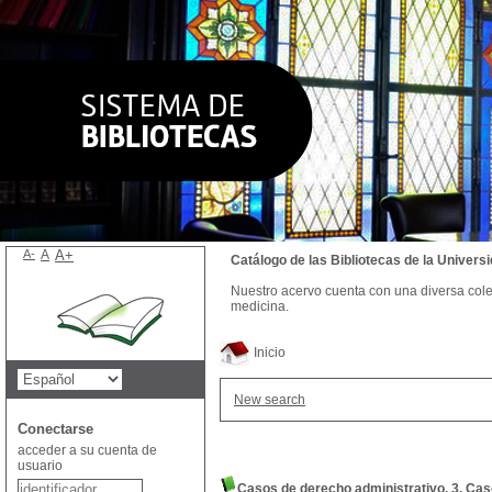
A-
A
A+
Catálogo de las Bibliotecas de la Univer
Nuestro acervo cuenta con una diversa colecc
medicina.
Inicio
New search
Conectarse
acceder a su cuenta de
usuario
Casos de derecho administrativo, 3. Ca