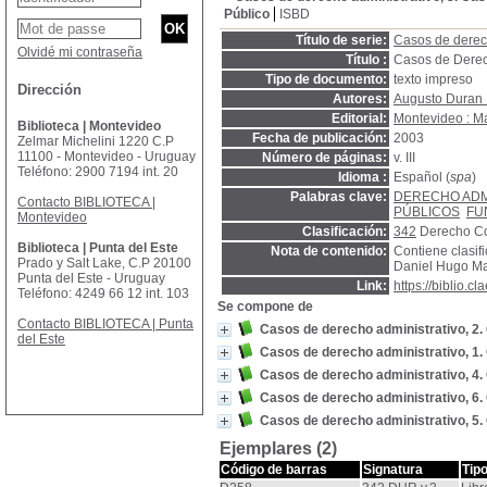
Público
ISBD
Título de serie:
Casos de derec
Olvidé mi contraseña
Título :
Casos de Derec
Tipo de documento:
texto impreso
Dirección
Autores:
Augusto Duran 
Editorial:
Montevideo : Ma
Biblioteca | Montevideo
Fecha de publicación:
2003
Zelmar Michelini 1220 C.P
11100 - Montevideo - Uruguay
Número de páginas:
v. III
Teléfono: 2900 7194 int. 20
Idioma :
Español (
spa
)
Palabras clave:
DERECHO ADM
Contacto BIBLIOTECA |
PÚBLICOS
FU
Montevideo
Clasificación:
342
Derecho Con
Biblioteca | Punta del Este
Nota de contenido:
Contiene clasifi
Prado y Salt Lake, C.P 20100
Daniel Hugo Ma
Punta del Este - Uruguay
Link:
https://biblio.
Teléfono: 4249 66 12 int. 103
Se compone de
Contacto BIBLIOTECA | Punta
Casos de derecho administrativo, 2
del Este
Casos de derecho administrativo, 1
Casos de derecho administrativo, 4
Casos de derecho administrativo, 6
Casos de derecho administrativo, 5
Ejemplares (2)
Código de barras
Signatura
Tip