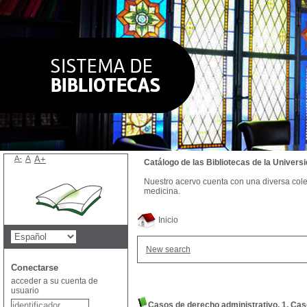
A-
A
A+
Catálogo de las Bibliotecas de la Univer
Nuestro acervo cuenta con una diversa colecc
medicina.
Inicio
New search
Conectarse
acceder a su cuenta de
usuario
Casos de derecho administrativo, 1. Ca