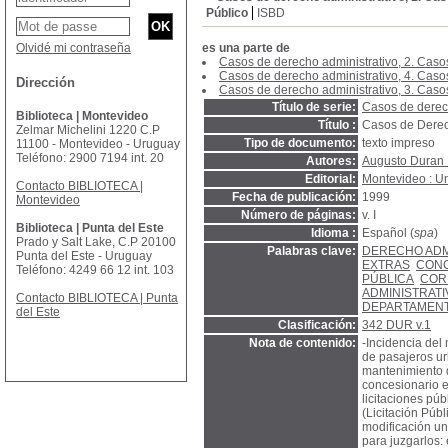
Público
ISBD
Olvidé mi contraseña
es una parte de
Casos de derecho administrativo, 2. Caso
Casos de derecho administrativo, 4. Caso
Dirección
Casos de derecho administrativo, 3. Caso
Título de serie:
Casos de derec
Biblioteca | Montevideo
Título :
Casos de Derec
Zelmar Michelini 1220 C.P
Tipo de documento:
texto impreso
11100 - Montevideo - Uruguay
Teléfono: 2900 7194 int. 20
Autores:
Augusto Duran 
Editorial:
Montevideo : Un
Contacto BIBLIOTECA |
Fecha de publicación:
1999
Montevideo
Número de páginas:
v. I
Biblioteca | Punta del Este
Idioma :
Español (
spa
)
Prado y Salt Lake, C.P 20100
Palabras clave:
DERECHO ADM
Punta del Este - Uruguay
EXTRAS
CONC
Teléfono: 4249 66 12 int. 103
PÚBLICA
COR
ADMINISTRAT
Contacto BIBLIOTECA | Punta
DEPARTAMEN
del Este
Clasificación:
342 DUR v.1
Nota de contenido:
-Incidencia del
de pasajeros ur
mantenimiento d
concesionario en
licitaciones púb
(Licitación Púb
modificación uni
para juzgarlos: