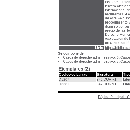
los procedimien
tercero afectado
Internacional N°
recurrentes. -Le
de este. -Alguno
procedimiento y 
dominio por par
precio de las fl
Derecho Municip
explotación de 
un casino en Po
Link:
https://biblio.
Se compone de
Casos de derecho administrativo, 6. Caso
Casos de derecho administrativo, 5. Caso
Ejemplares (2)
Código de barras
Signatura
Tip
D1207
342 DUR v.1
Libr
D3381
342 DUR v.1
Libr
Página Principal -