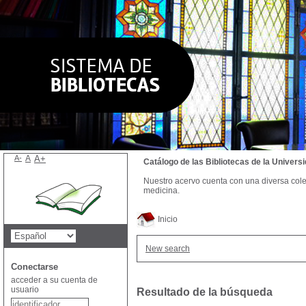
A-
A
A+
Catálogo de las Bibliotecas de la Univer
Nuestro acervo cuenta con una diversa colecc
medicina.
Inicio
New search
Conectarse
acceder a su cuenta de
usuario
Resultado de la búsqueda