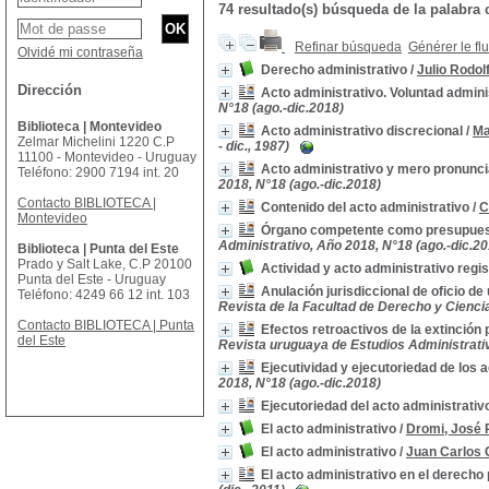
74 resultado(s) búsqueda de la palabr
Refinar búsqueda
Générer le fl
Olvidé mi contraseña
Derecho administrativo
/
Julio Rodo
Dirección
Acto administrativo. Voluntad admini
N°18 (ago.-dic.2018)
Biblioteca | Montevideo
Acto administrativo discrecional
/
Ma
Zelmar Michelini 1220 C.P
- dic., 1987)
11100 - Montevideo - Uruguay
Acto administrativo y mero pronunci
Teléfono: 2900 7194 int. 20
2018, N°18 (ago.-dic.2018)
Contacto BIBLIOTECA |
Contenido del acto administrativo
/
C
Montevideo
Órgano competente como presupuesto
Administrativo, Año 2018, N°18 (ago.-dic.20
Biblioteca | Punta del Este
Prado y Salt Lake, C.P 20100
Actividad y acto administrativo regi
Punta del Este - Uruguay
Anulación jurisdiccional de oficio d
Teléfono: 4249 66 12 int. 103
Revista de la Facultad de Derecho y Ciencias 
Contacto BIBLIOTECA | Punta
Efectos retroactivos de la extinción 
del Este
Revista uruguaya de Estudios Administrativo
Ejecutividad y ejecutoriedad de los 
2018, N°18 (ago.-dic.2018)
Ejecutoriedad del acto administrativ
El acto administrativo
/
Dromi, José 
El acto administrativo
/
Juan Carlos
El acto administrativo en el derecho