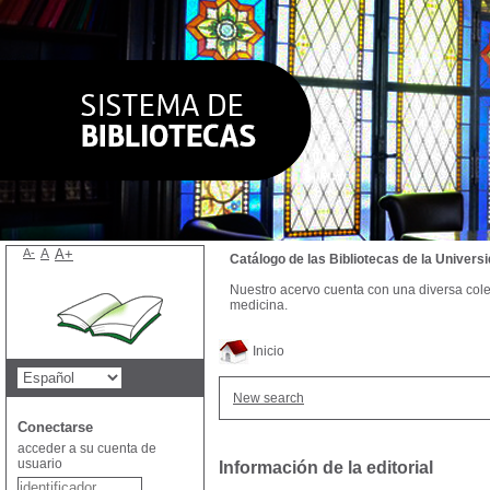
A-
A
A+
Catálogo de las Bibliotecas de la Univer
Nuestro acervo cuenta con una diversa colecc
medicina.
Inicio
New search
Conectarse
acceder a su cuenta de
usuario
Información de la editorial