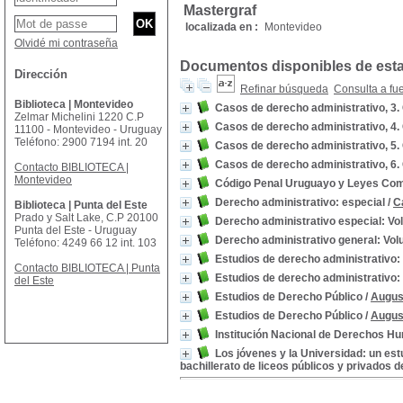
Mastergraf
localizada en :
Montevideo
Olvidé mi contraseña
Documentos disponibles de esta 
Dirección
Refinar búsqueda
Consulta a fu
Biblioteca | Montevideo
Casos de derecho administrativo, 3
Zelmar Michelini 1220 C.P
Casos de derecho administrativo, 4
11100 - Montevideo - Uruguay
Teléfono: 2900 7194 int. 20
Casos de derecho administrativo, 5
Casos de derecho administrativo, 6
Contacto BIBLIOTECA |
Montevideo
Código Penal Uruguayo y Leyes Co
Derecho administrativo: especial
/
C
Biblioteca | Punta del Este
Prado y Salt Lake, C.P 20100
Derecho administrativo especial: V
Punta del Este - Uruguay
Derecho administrativo general: Vo
Teléfono: 4249 66 12 int. 103
Estudios de derecho administrativo: 
Contacto BIBLIOTECA | Punta
Estudios de derecho administrativo:
del Este
Estudios de Derecho Público
/
Augus
Estudios de Derecho Público
/
Augus
Institución Nacional de Derechos Hu
Los jóvenes y la Universidad: un estu
bachillerato de liceos públicos y privados