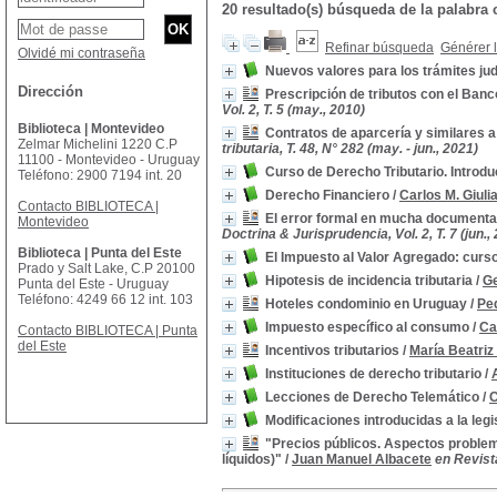
20 resultado(s) búsqueda de la palabra
Refinar búsqueda
Générer l
Olvidé mi contraseña
Nuevos valores para los trámites jud
Dirección
Prescripción de tributos con el Banc
Vol. 2, T. 5 (may., 2010)
Biblioteca | Montevideo
Contratos de aparcería y similares a
Zelmar Michelini 1220 C.P
tributaria, T. 48, N° 282 (may. - jun., 2021)
11100 - Montevideo - Uruguay
Curso de Derecho Tributario. Introdu
Teléfono: 2900 7194 int. 20
Derecho Financiero
/
Carlos M. Giuli
Contacto BIBLIOTECA |
El error formal en mucha documentac
Montevideo
Doctrina & Jurisprudencia, Vol. 2, T. 7 (jun.,
Biblioteca | Punta del Este
El Impuesto al Valor Agregado: curs
Prado y Salt Lake, C.P 20100
Hipotesis de incidencia tributaria
/
Ge
Punta del Este - Uruguay
Teléfono: 4249 66 12 int. 103
Hoteles condominio en Uruguay
/
Pe
Impuesto específico al consumo
/
Ca
Contacto BIBLIOTECA | Punta
del Este
Incentivos tributarios
/
María Beatriz
Instituciones de derecho tributario
/
Lecciones de Derecho Telemático
/
C
Modificaciones introducidas a la leg
"Precios públicos. Aspectos problemá
líquidos)"
/
Juan Manuel Albacete
en Revista