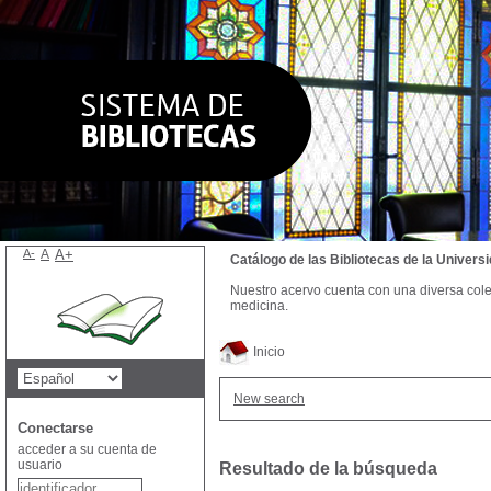
A-
A
A+
Catálogo de las Bibliotecas de la Univer
Nuestro acervo cuenta con una diversa colecc
medicina.
Inicio
New search
Conectarse
acceder a su cuenta de
usuario
Resultado de la búsqueda