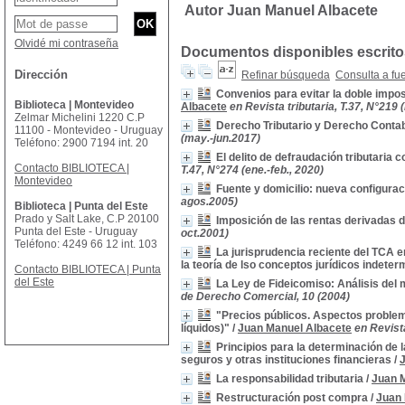
Autor Juan Manuel Albacete
Olvidé mi contraseña
Documentos disponibles escritos
Dirección
Refinar búsqueda
Consulta a fu
Convenios para evitar la doble impos
Biblioteca | Montevideo
Albacete
en Revista tributaria, T.37, N°219 
Zelmar Michelini 1220 C.P
Derecho Tributario y Derecho Contabl
11100 - Montevideo - Uruguay
(may.-jun.2017)
Teléfono: 2900 7194 int. 20
El delito de defraudación tributaria 
Contacto BIBLIOTECA |
T.47, N°274 (ene.-feb., 2020)
Montevideo
Fuente y domicilio: nueva configurac
agos.2005)
Biblioteca | Punta del Este
Prado y Salt Lake, C.P 20100
Imposición de las rentas derivadas 
Punta del Este - Uruguay
oct.2001)
Teléfono: 4249 66 12 int. 103
La jurisprudencia reciente del TCA e
la teoría de lso conceptos jurídicos indete
Contacto BIBLIOTECA | Punta
del Este
La Ley de Fideicomiso: Análisis del m
de Derecho Comercial, 10 (2004)
"Precios públicos. Aspectos problemá
líquidos)"
/
Juan Manuel Albacete
en Revista
Principios para la determinación de
seguros y otras instituciones financieras
/
La responsabilidad tributaria
/
Juan 
Restructuración post compra
/
Juan 