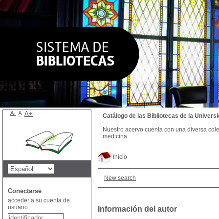
A-
A
A+
Catálogo de las Bibliotecas de la Univer
Nuestro acervo cuenta con una diversa colecc
medicina.
Inicio
New search
Conectarse
acceder a su cuenta de
usuario
Información del autor