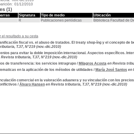
fecha: nov.-dic.2010
arición: 01/12/2010
es (1)
barras
Signatura
Tipo de medio
Ubicación
R
Publicaciones periódicas
Biblioteca Facultad de 
s
 el resultado a su cesta
anificación fiscal vs. el abuso de tratados. El treaty shop-íng y el concepto de b
ributaria, T.37, N°219 (nov.-dic.2010)
nios para evitar la doble imposición internacional. Aspectos específicos. Int
 Revista tributaria, T.37, N°219 (nov.-dic.2010)
os de transferencia: los servicios intragrupo
/
Milagros Acosta
en Revista tribu
ematicas en la aplicación de los métodos de utilidades
/
María José Santos
en 
nculación comercial en la valoración aduanera y su vinculación con los precios 
nflictivos
/
Álvaro Hansen
en Revista tributaria, T.37, N°219 (nov.-dic.2010)