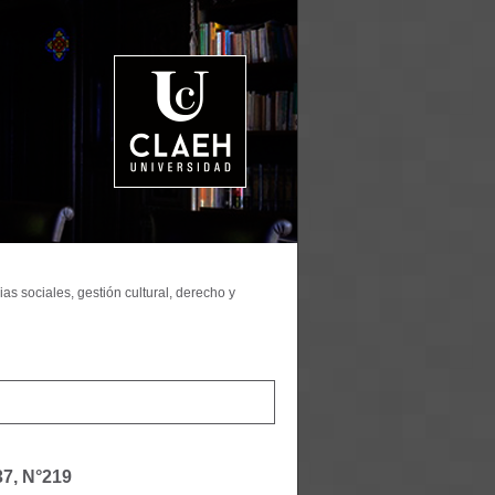
as sociales, gestión cultural, derecho y
37, N°219