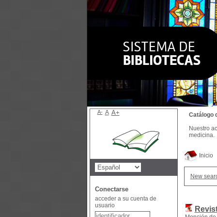
A-
A
A+
Catálogo 
Nuestro ac
medicina.
Inicio
New sear
Conectarse
acceder a su cuenta de
usuario
Revist