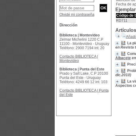
Mención de 
Fecha de ap
Ejemplar
Olvidé mi contraseña
Código de 
RD711
Dirección
Artículo
Biblioteca | Montevideo
Añadir
Zelmar Michelini 1220 C.P
La pl
11100 - Montevideo - Uruguay
en Revista t
Teléfono: 2900 7194 int. 20
Conve
Contacto BIBLIOTECA |
Albacete
en
Montevideo
Preci
Biblioteca | Punta del Este
Probl
Prado y Salt Lake, C.P 20100
dic.2010)
Punta del Este - Uruguay
La vi
Teléfono: 4249 66 12 int. 103
Aspectos co
Contacto BIBLIOTECA | Punta
del Este