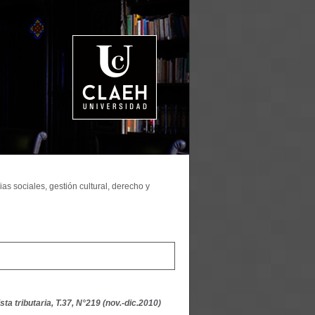
as sociales, gestión cultural, derecho y
sta tributaria, T.37, N°219 (nov.-dic.2010)