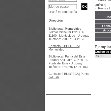
[artículo]
in
Revista tr
Olvidé mi contraseña
Tip
Dirección
Fecha 
Biblioteca | Montevideo
Artíc
Zelmar Michelini 1220 C.P
11100 - Montevideo - Uruguay
Teléfono: 2900 7194 int. 20
Contacto BIBLIOTECA |
Ejemplar
Montevideo
Código de 
RD711
Biblioteca | Punta del Este
Prado y Salt Lake, C.P 20100
Punta del Este - Uruguay
Teléfono: 4249 66 12 int. 103
Contacto BIBLIOTECA | Punta
del Este