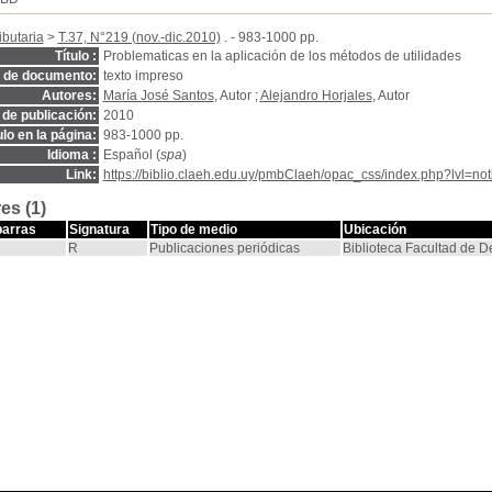
ibutaria
>
T.37, N°219 (nov.-dic.2010)
. - 983-1000 pp.
Título :
Problematicas en la aplicación de los métodos de utilidades
o de documento:
texto impreso
Autores:
María José Santos
, Autor ;
Alejandro Horjales
, Autor
de publicación:
2010
ulo en la página:
983-1000 pp.
Idioma :
Español (
spa
)
Link:
https://biblio.claeh.edu.uy/pmbClaeh/opac_css/index.php?lvl=no
es (1)
barras
Signatura
Tipo de medio
Ubicación
R
Publicaciones periódicas
Biblioteca Facultad de 