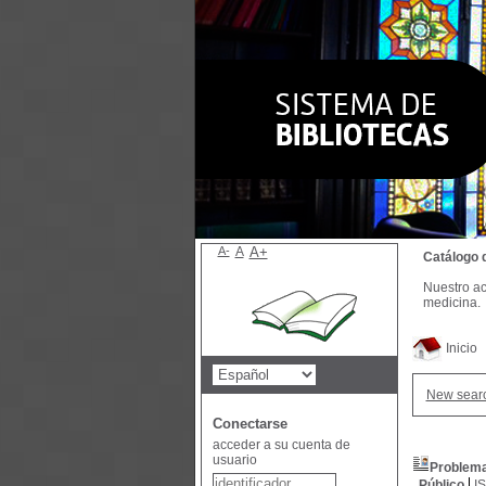
A-
A
A+
Catálogo 
Nuestro ac
medicina.
Inicio
New sear
Conectarse
acceder a su cuenta de
usuario
Problemat
Público
I