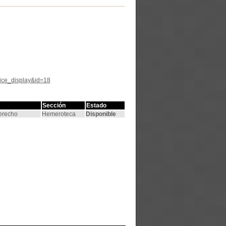
tice_display&id=18
Sección
Estado
Derecho
Hemeroteca
Disponible