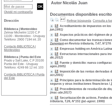
Autor Nicolás Juan
Olvidé mi contraseña
Documentos disponibles escritos
Dirección
Refinar búsqueda
Consulta a fu
Acreditamiento de impuestos en los
Biblioteca | Montevideo
jun.1991)
Zelmar Michelini 1220 C.P
Aspectos prácticos del régimen de p
11100 - Montevideo - Uruguay
Teléfono: 2900 7194 int. 20
Como documentar las transacciones 
Zanoniani
en Revista tributaria, T.47, N°276
Contacto BIBLIOTECA |
Empresas holding en América Latin
Montevideo
Estructuras internacionales para i
Biblioteca | Punta del Este
dic.2012)
Prado y Salt Lake, C.P 20100
Fuente y domicilio: nueva configurac
Punta del Este - Uruguay
agos.2005)
Teléfono: 4249 66 12 int. 103
Imposición de las rentas derivadas 
Contacto BIBLIOTECA | Punta
oct.2001)
del Este
Principios para la determinación de
seguros y otras instituciones financieras
/
Procedimientos de resolución de dis
(mar.-abr.2017)
Securitazación de activos. Fondos d
tributaria, T.26, N°151 (jul.-agost. 1999)