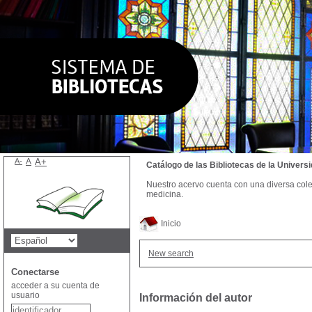
A-
A
A+
Catálogo de las Bibliotecas de la Univer
Nuestro acervo cuenta con una diversa colecc
medicina.
Inicio
New search
Conectarse
acceder a su cuenta de
usuario
Información del autor