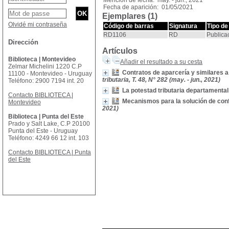
Mención de fecha: may. - jun., 2021
Fecha de aparición: 01/05/2021
Ejemplares (1)
Olvidé mi contraseña
Código de barras
Signatura
Tipo de
RD1106
RD
Publica
Dirección
Artículos
Biblioteca | Montevideo
Añadir el resultado a su cesta
Zelmar Michelini 1220 C.P
Contratos de aparcería y similares a
11100 - Montevideo - Uruguay
tributaria, T. 48, N° 282 (may. - jun., 2021)
Teléfono: 2900 7194 int. 20
La potestad tributaria departamental
Contacto BIBLIOTECA |
Mecanismos para la solución de confl
Montevideo
2021)
Biblioteca | Punta del Este
Prado y Salt Lake, C.P 20100
Punta del Este - Uruguay
Teléfono: 4249 66 12 int. 103
Contacto BIBLIOTECA | Punta
del Este