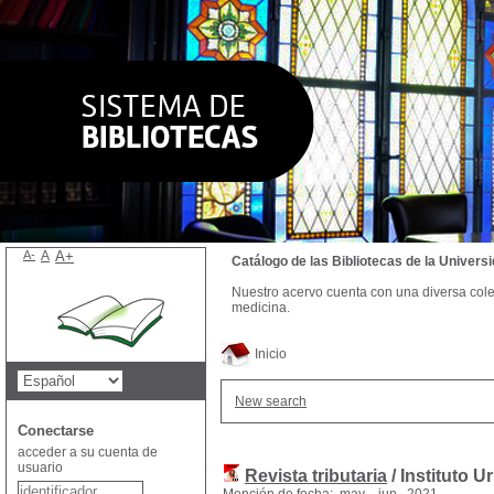
A-
A
A+
Catálogo de las Bibliotecas de la Univer
Nuestro acervo cuenta con una diversa colecc
medicina.
Inicio
New search
Conectarse
acceder a su cuenta de
usuario
Revista tributaria
/ Instituto 