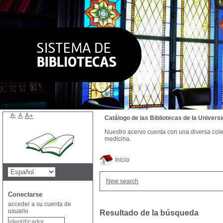
A-
A
A+
Catálogo de las Bibliotecas de la Univer
Nuestro acervo cuenta con una diversa colecc
medicina.
Inicio
New search
Conectarse
acceder a su cuenta de
usuario
Resultado de la búsqueda