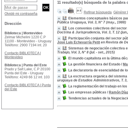
11 resultado(s) búsqueda de la palabr
Refinar búsqueda
Générer l
Olvidé mi contraseña
Elementos conceptuales básicos para
Pública Uruguaya, Vol. 3, N° 7 (may., 1988)
Dirección
Los convenios colectivos del sector
Doctrina & Jurisprudencia, Vol. 3, T. 12 (jun.
Biblioteca | Montevideo
Zelmar Michelini 1220 C.P
Participación conjunta del sector pú
11100 - Montevideo - Uruguay
José Luis Echevarría Petit
en Revista de De
Teléfono: 2900 7194 int. 20
Sistemas de negociación colectiva en
Trabajo, Vol. 3, N° 8 (jul. - set., 2015)
Contacto BIBLIOTECA |
Montevideo
El mundo capitalista en la última déc
La gestión financiera del Estado
/
Ma
Biblioteca | Punta del Este
Prado y Salt Lake, C.P 20100
La declaratoria de esencialidad de l
Punta del Este - Uruguay
La esctructura organica del sistema 
Teléfono: 4249 66 12 int. 103
uruguaya de Estudios Administrativos, T. 3, N
Contacto BIBLIOTECA | Punta
La reglamentación del trabajo en lo
del Este
Las empresas públicas
/
Ramón Día
Tendencias actuales de la Negociaci