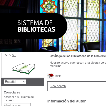
A-
A
A+
Catálogo de las Bibliotecas de la Univer
Nuestro acervo cuenta con una diversa colecc
medicina.
Inicio
New search
Conectarse
acceder a su cuenta de
usuario
Información del autor