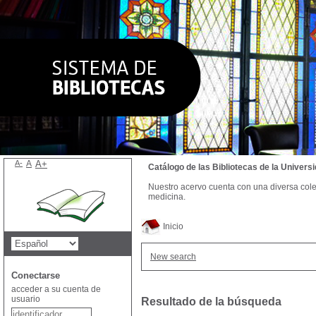
A-
A
A+
Catálogo de las Bibliotecas de la Univer
Nuestro acervo cuenta con una diversa colecc
medicina.
Inicio
New search
Conectarse
acceder a su cuenta de
usuario
Resultado de la búsqueda