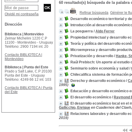
60 resultado(s) búsqueda de la palab
Refinar búsqueda
Générer le fl
Olvidé mi contraseña
Desarrollo económico territorial y 
Dirección
Introducción al desarrollo económic
La posguerra
/
Aldo Ferrer
Biblioteca | Montevideo
Propiedad intelectual y desarrollo 
Zelmar Michelini 1220 C.P
11100 - Montevideo - Uruguay
Teoría y política del desarrollo econ
Teléfono: 2900 7194 int. 20
Microempresa y desarrollo producti
Contacto BIBLIOTECA |
Privatización y desarrollo
/
Hanke, S
Montevideo
Raúl Prebisch: Un aporte al estudio
Biblioteca | Punta del Este
Seminario sobre economía y salud
/
Prado y Salt Lake, C.P 20100
Chilecalifica sistema de formación
Punta del Este - Uruguay
Teléfono: 4249 66 12 int. 103
Derecho y desarrollo económico
/
Ca
1995)
Contacto BIBLIOTECA | Punta
Educación y desarrollo económico e
del Este
El desarrollo económico
/
Raymond 
El desarrollo económico local en el 
Gallicchio, Enrique
en Cuadernos del Claeh, 
Relaciones laborales y desarrollo 
2019)