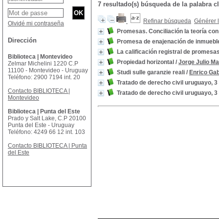
7 resultado(s) búsqueda de la palabra 
Refinar búsqueda
Générer l
Olvidé mi contraseña
Promesas. Conciliación la teoría con 
Dirección
Promesa de enajenación de inmueble
La calificación registral de promesa
Biblioteca | Montevideo
Propiedad horizontal
/
Jorge Julio M
Zelmar Michelini 1220 C.P
11100 - Montevideo - Uruguay
Studi sulle garanzie reali
/
Enrico Gabr
Teléfono: 2900 7194 int. 20
Tratado de derecho civil uruguayo, 3
Contacto BIBLIOTECA |
Tratado de derecho civil uruguayo, 3
Montevideo
Biblioteca | Punta del Este
Prado y Salt Lake, C.P 20100
Punta del Este - Uruguay
Teléfono: 4249 66 12 int. 103
Contacto BIBLIOTECA | Punta
del Este