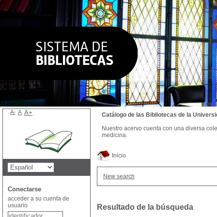
A-
A
A+
Catálogo de las Bibliotecas de la Univer
Nuestro acervo cuenta con una diversa colecc
medicina.
Inicio
New search
Conectarse
acceder a su cuenta de
usuario
Resultado de la búsqueda