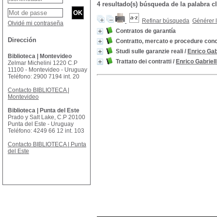
4 resultado(s) búsqueda de la palabr
Refinar búsqueda
Générer l
Olvidé mi contraseña
Contratos de garantía
Dirección
Contratto, mercato e procedure conc
Studi sulle garanzie reali
/
Enrico Gabr
Biblioteca | Montevideo
Trattato dei contratti
/
Enrico Gabriell
Zelmar Michelini 1220 C.P
11100 - Montevideo - Uruguay
Teléfono: 2900 7194 int. 20
Contacto BIBLIOTECA |
Montevideo
Biblioteca | Punta del Este
Prado y Salt Lake, C.P 20100
Punta del Este - Uruguay
Teléfono: 4249 66 12 int. 103
Contacto BIBLIOTECA | Punta
del Este