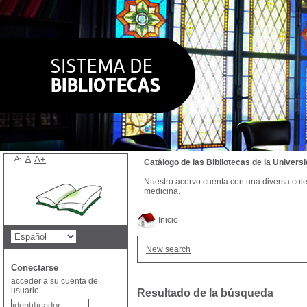
A-
A
A+
Catálogo de las Bibliotecas de la Univer
Nuestro acervo cuenta con una diversa colecc
medicina.
Inicio
New search
Conectarse
acceder a su cuenta de
usuario
Resultado de la búsqueda