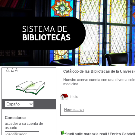
A-
A
A+
Catálogo de las Bibliotecas de la Univer
Nuestro acervo cuenta con una diversa colecc
medicina.
Inicio
New search
Conectarse
acceder a su cuenta de
usuario
Studi sulle garanzie reali
/
Enrico Gabriell