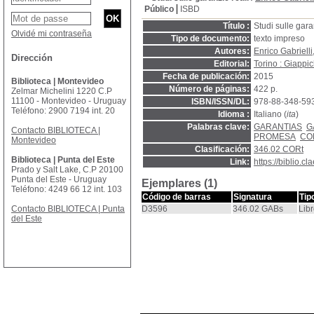
Público
ISBD
Título :
Studi sulle gara
Olvidé mi contraseña
Tipo de documento:
texto impreso
Autores:
Enrico Gabrielli
Dirección
Editorial:
Torino : Giappich
Fecha de publicación:
2015
Biblioteca | Montevideo
Número de páginas:
422 p.
Zelmar Michelini 1220 C.P
11100 - Montevideo - Uruguay
ISBN/ISSN/DL:
978-88-348-59
Teléfono: 2900 7194 int. 20
Idioma :
Italiano (
ita
)
Palabras clave:
GARANTIAS
G
Contacto BIBLIOTECA |
PROMESA
CO
Montevideo
Clasificación:
346.02 CORt
Biblioteca | Punta del Este
Link:
https://biblio.
Prado y Salt Lake, C.P 20100
Punta del Este - Uruguay
Ejemplares (1)
Teléfono: 4249 66 12 int. 103
Código de barras
Signatura
Tip
Contacto BIBLIOTECA | Punta
D3596
346.02 GABs
Lib
del Este