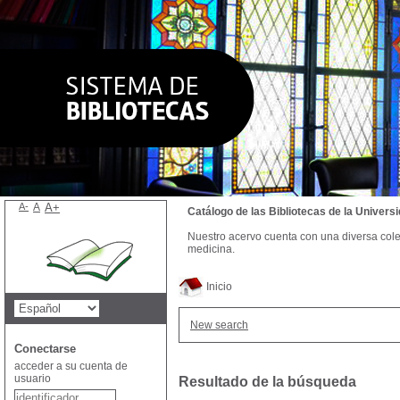
A-
A
A+
Catálogo de las Bibliotecas de la Univer
Nuestro acervo cuenta con una diversa colecc
medicina.
Inicio
New search
Conectarse
acceder a su cuenta de
usuario
Resultado de la búsqueda