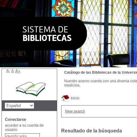
A-
A
A+
Catálogo de las Bibliotecas de la Univer
Nuestro acervo cuenta con una diversa colecc
medicina.
Inicio
New search
Conectarse
acceder a su cuenta de
usuario
Resultado de la búsqueda