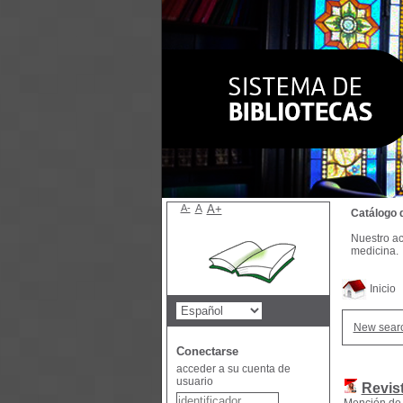
A-
A
A+
Catálogo 
Nuestro ac
medicina.
Inicio
New sear
Conectarse
acceder a su cuenta de
usuario
Revis