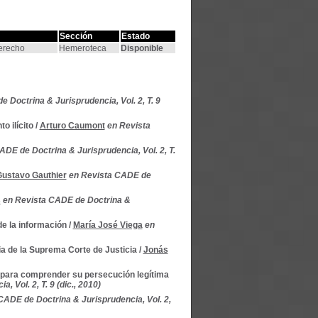
Sección
Estado
Derecho
Hemeroteca
Disponible
 Doctrina & Jurisprudencia, Vol. 2, T. 9
o ilícito
/
Arturo Caumont
en Revista
ADE de Doctrina & Jurisprudencia, Vol. 2, T.
ustavo Gauthier
en Revista CADE de
s
en Revista CADE de Doctrina &
de la información
/
María José Viega
en
ia de la Suprema Corte de Justicia
/
Jonás
co para comprender su persecución legítima
 Vol. 2, T. 9 (dic., 2010)
CADE de Doctrina & Jurisprudencia, Vol. 2,