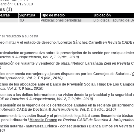
fecha: dic., 2010
arición: 01/12/2010
es (1)
barras
Signatura
Tipo de medio
Ubicación
RD
Publicaciones periódicas
Biblioteca Facultad de 
s
 el resultado a su cesta
ero militar y el estado de derecho
/
Lorenzo Sánchez Carnelli
en Revista CADE de
rticulación argumentativa sobre la prescripción de la acción por enriquecimient
rina & Jurisprudencia, Vol. 2, T. 9 (dic., 2010)
gulación del viajante y vendedor de plaza
/
Nelson Larrañaga Zeni
en Revista C
)
ios en moneda extranjera y ajustes dispuestos por los Consejos de Salarios
/
G
urisprudencia, Vol. 2, T. 9 (dic., 2010)
chos de los abogados ante el Banco de Previsión Social
/
Hugo De Los Campo
a, Vol. 2, T. 9 (dic., 2010)
estas a los delitos informáticos: su visión desde la privacidad y la seguridad 
 de Doctrina & Jurisprudencia, Vol. 2, T. 9 (dic., 2010)
spensión de la vigencia de los certificados anuales en la reciente jurisprudenc
n Revista CADE de Doctrina & Jurisprudencia, Vol. 2, T. 9 (dic., 2010)
nómeno de la evasión fiscal y el principio de legalidad como lineamiento bási
 penal tributario
/
Marcello Franco
en Revista CADE de Doctrina & Jurisprudencia,
nción notarial - naturaleza jurídica - consecuencias
/
Blanca Olmos
en Revista 
010)