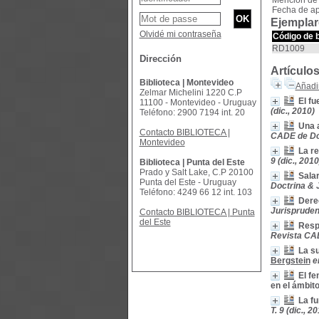
Mención de 
Fecha de ap
Ejemplar
Olvidé mi contraseña
Código de 
RD1009
Dirección
Artículo
Biblioteca | Montevideo
Añadir
Zelmar Michelini 1220 C.P
El fu
11100 - Montevideo - Uruguay
(dic., 2010)
Teléfono: 2900 7194 int. 20
Una a
Contacto BIBLIOTECA |
CADE de Doct
Montevideo
La re
9 (dic., 2010
Biblioteca | Punta del Este
Prado y Salt Lake, C.P 20100
Salar
Punta del Este - Uruguay
Doctrina & J
Teléfono: 4249 66 12 int. 103
Dere
Jurisprudenci
Contacto BIBLIOTECA | Punta
del Este
Respu
Revista CADE
La su
Bergstein
e
El fe
en el ámbito
La fu
T. 9 (dic., 2