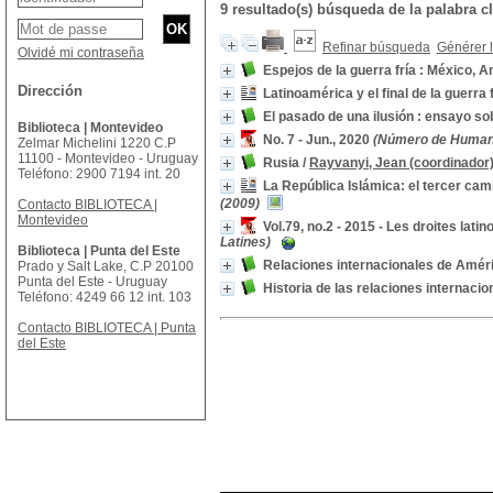
9 resultado(s) búsqueda de la palabra 
Refinar búsqueda
Générer l
Olvidé mi contraseña
Espejos de la guerra fría : México, A
Dirección
Latinoamérica y el final de la guerra f
El pasado de una ilusión : ensayo so
Biblioteca | Montevideo
No. 7 - Jun., 2020
(Número de Humanid
Zelmar Michelini 1220 C.P
11100 - Montevideo - Uruguay
Rusia
/
Rayvanyi, Jean (coordinador
Teléfono: 2900 7194 int. 20
La República Islámica: el tercer cami
(2009)
Contacto BIBLIOTECA |
Montevideo
Vol.79, no.2 - 2015 - Les droites lat
Latines)
Biblioteca | Punta del Este
Relaciones internacionales de Améri
Prado y Salt Lake, C.P 20100
Punta del Este - Uruguay
Historia de las relaciones internacio
Teléfono: 4249 66 12 int. 103
Contacto BIBLIOTECA | Punta
del Este