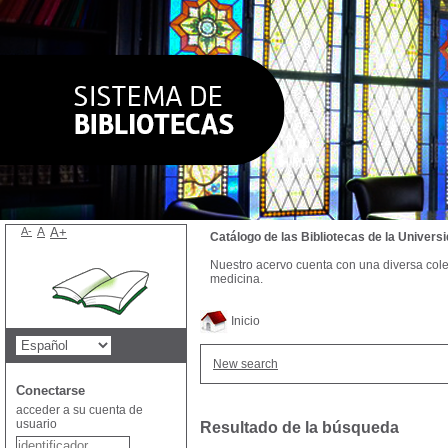
A-
A
A+
Catálogo de las Bibliotecas de la Univer
Nuestro acervo cuenta con una diversa colecc
medicina.
Inicio
New search
Conectarse
acceder a su cuenta de
usuario
Resultado de la búsqueda