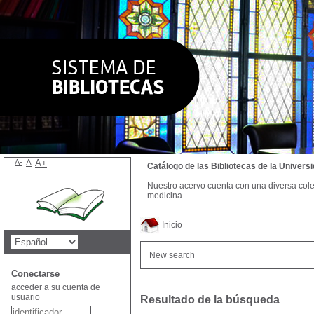
A-
A
A+
Catálogo de las Bibliotecas de la Univer
Nuestro acervo cuenta con una diversa colecc
medicina.
Inicio
New search
Conectarse
acceder a su cuenta de
usuario
Resultado de la búsqueda