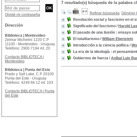
7 resultado(s) búsqueda de la palabra 
Refinar búsqueda
Générer l
Olvidé mi contraseña
Revolución social y fascismo en el s
Dirección
Significado del fascismo
/
Harold Las
El pasado de una ilusión : ensayo so
Biblioteca | Montevideo
El totalitarismo
/
William Ebenstein
Zelmar Michelini 1220 C.P
11100 - Montevideo - Uruguay
Introducción a la ciencia política
/
Wo
Teléfono: 2900 7194 int. 20
La era de la ideología : el pensamien
Contacto BIBLIOTECA |
Gobiernos de fuerza
/
Aníbal Luis Ba
Montevideo
Biblioteca | Punta del Este
Prado y Salt Lake, C.P 20100
Punta del Este - Uruguay
Teléfono: 4249 66 12 int. 103
Contacto BIBLIOTECA | Punta
del Este