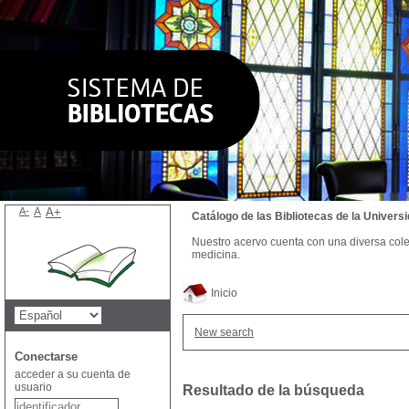
A-
A
A+
Catálogo de las Bibliotecas de la Univer
Nuestro acervo cuenta con una diversa colecc
medicina.
Inicio
New search
Conectarse
acceder a su cuenta de
usuario
Resultado de la búsqueda