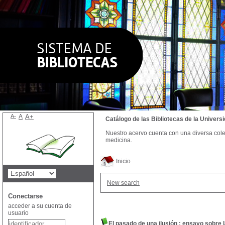
A-
A
A+
Catálogo de las Bibliotecas de la Univer
Nuestro acervo cuenta con una diversa colecc
medicina.
Inicio
New search
Conectarse
acceder a su cuenta de
usuario
El pasado de una ilusión : ensayo sobre l