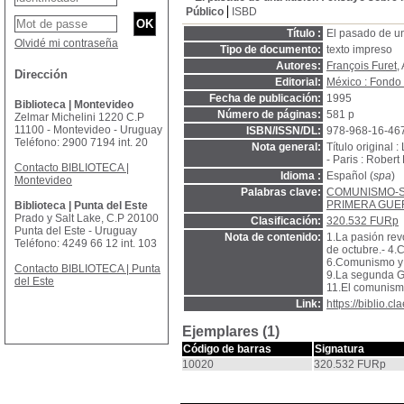
Público
ISBD
Título :
El pasado de un
Olvidé mi contraseña
Tipo de documento:
texto impreso
Autores:
François Furet
,
Dirección
Editorial:
México : Fondo
Fecha de publicación:
1995
Biblioteca | Montevideo
Número de páginas:
581 p
Zelmar Michelini 1220 C.P
11100 - Montevideo - Uruguay
ISBN/ISSN/DL:
978-968-16-46
Teléfono: 2900 7194 int. 20
Nota general:
Título original 
- Paris : Robert
Contacto BIBLIOTECA |
Idioma :
Español (
spa
)
Montevideo
Palabras clave:
COMUNISMO-S
PRIMERA GUE
Biblioteca | Punta del Este
Prado y Salt Lake, C.P 20100
Clasificación:
320.532 FURp
Punta del Este - Uruguay
Nota de contenido:
1.La pasión rev
Teléfono: 4249 66 12 int. 103
de octubre.- 4.
6.Comunismo y f
Contacto BIBLIOTECA | Punta
9.La segunda Gu
del Este
11.El comunismo 
Link:
https://biblio.
Ejemplares (1)
Código de barras
Signatura
10020
320.532 FURp