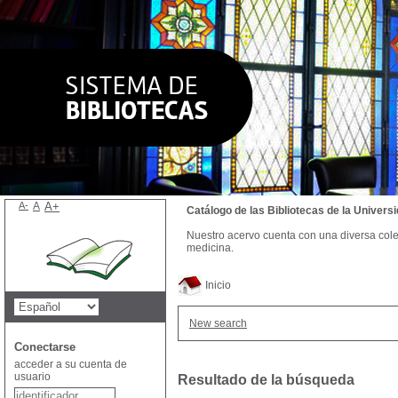
A-
A
A+
Catálogo de las Bibliotecas de la Univer
Nuestro acervo cuenta con una diversa colecc
medicina.
Inicio
New search
Conectarse
acceder a su cuenta de
usuario
Resultado de la búsqueda