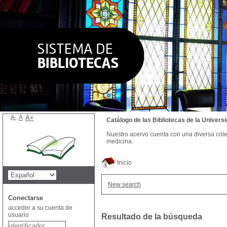
A-
A
A+
Catálogo de las Bibliotecas de la Univer
Nuestro acervo cuenta con una diversa colecc
medicina.
Inicio
New search
Conectarse
acceder a su cuenta de
usuario
Resultado de la búsqueda