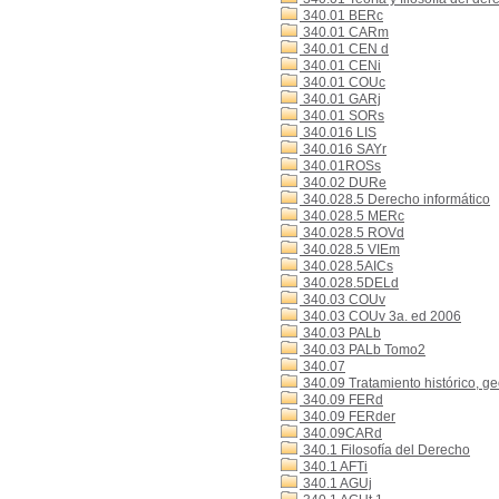
340.01 BERc
340.01 CARm
340.01 CEN d
340.01 CENi
340.01 COUc
340.01 GARj
340.01 SORs
340.016 LIS
340.016 SAYr
340.01ROSs
340.02 DURe
340.028.5 Derecho informático
340.028.5 MERc
340.028.5 ROVd
340.028.5 VIEm
340.028.5AICs
340.028.5DELd
340.03 COUv
340.03 COUv 3a. ed 2006
340.03 PALb
340.03 PALb Tomo2
340.07
340.09 Tratamiento histórico, g
340.09 FERd
340.09 FERder
340.09CARd
340.1 Filosofía del Derecho
340.1 AFTi
340.1 AGUj