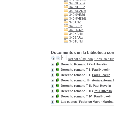
340.9OPEe
340.9OPEo
340.9SANm
340.9VESd
340.9VESdt.I
340ANZm
340BLEp
340HOMe
340KAHp
340SARa
340TUNd
Documentos en la biblioteca con 
Refinar búsqueda
Consulta a fu
Derecho Romano
/
Paul Huvelin
Derecho romano T. I
/
Paul Huvelin
Derecho romano T. I
/
Paul Huvelin
Derecho romano. I Historia externa. 
Derecho romano T. II
/
Paul Huvelin
Derecho romano T. III
/
Paul Huvelin
Derecho romano T. IV
/
Paul Huvelin
Los pactos
/
Federico Mayer Martíne