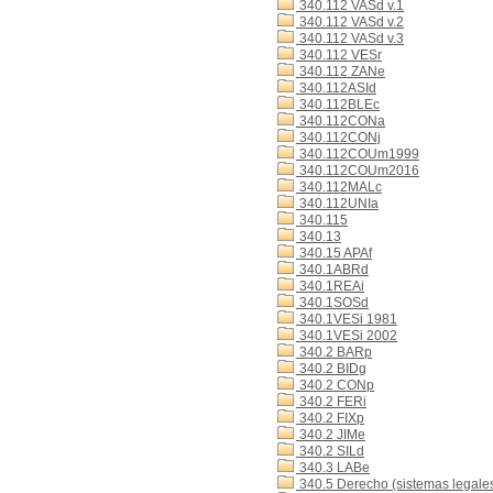
340.112 VASd v.1
340.112 VASd v.2
340.112 VASd v.3
340.112 VESr
340.112 ZANe
340.112ASId
340.112BLEc
340.112CONa
340.112CONj
340.112COUm1999
340.112COUm2016
340.112MALc
340.112UNIa
340.115
340.13
340.15 APAf
340.1ABRd
340.1REAi
340.1SOSd
340.1VESi 1981
340.1VESi 2002
340.2 BARp
340.2 BIDg
340.2 CONp
340.2 FERi
340.2 FIXp
340.2 JIMe
340.2 SILd
340.3 LABe
340.5 Derecho (sistemas legales)