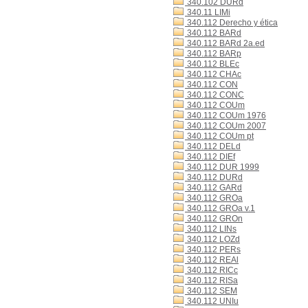
340.102 DURd
340.11 LIMi
340.112 Derecho y ética
340.112 BARd
340.112 BARd 2a.ed
340.112 BARp
340.112 BLEc
340.112 CHAc
340.112 CON
340.112 CONC
340.112 COUm
340.112 COUm 1976
340.112 COUm 2007
340.112 COUm pt
340.112 DELd
340.112 DIEf
340.112 DUR 1999
340.112 DURd
340.112 GARd
340.112 GROa
340.112 GROa v.1
340.112 GROn
340.112 LINs
340.112 LOZd
340.112 PERs
340.112 REAl
340.112 RICc
340.112 RISa
340.112 SEM
340.112 UNIu