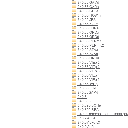
340.56 GAMd
340.56 GARa
340.56 GELa
340.56 HOWm
340.56 JESi
340.56 KORr
340.56 LUNe
340.56 ORDa
340.56 ORDd
340.56 PERm t.1
340.56 PERm t.2
340.56 SZAa
340.56 SZAd
340.56 URUa
340.56 VIEp 1
340.56 VIEp 2
340.56 VIEp 3
340.56 VIEp 4
340.56 VIEp 5
340.56BARp
340.56FERi
340.56GAMd
340.6
340.895
340.895 BOHe
340.895 REAn
340.9 Derecho internacional pri
340.9 ALFe
340.9 ALFe t.3
340.9 ALFt