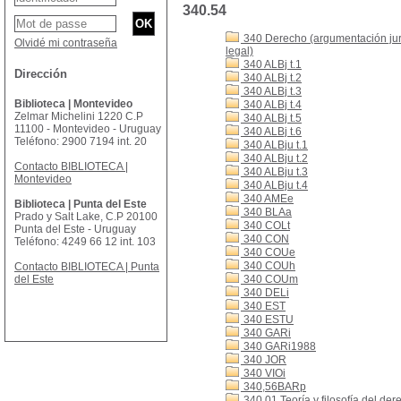
340.54
340 Derecho (argumentación jurí
Olvidé mi contraseña
legal)
340 ALBj t.1
Dirección
340 ALBj t.2
340 ALBj t.3
Biblioteca | Montevideo
340 ALBj t.4
Zelmar Michelini 1220 C.P
340 ALBj t.5
11100 - Montevideo - Uruguay
340 ALBj t.6
Teléfono: 2900 7194 int. 20
340 ALBju t.1
340 ALBju t.2
Contacto BIBLIOTECA |
340 ALBju t.3
Montevideo
340 ALBju t.4
340 AMEe
Biblioteca | Punta del Este
340 BLAa
Prado y Salt Lake, C.P 20100
340 COLt
Punta del Este - Uruguay
340 CON
Teléfono: 4249 66 12 int. 103
340 COUe
340 COUh
Contacto BIBLIOTECA | Punta
del Este
340 COUm
340 DELi
340 EST
340 ESTU
340 GARi
340 GARi1988
340 JOR
340 VIOi
340,56BARp
340.01 Teoría y filosofía del der