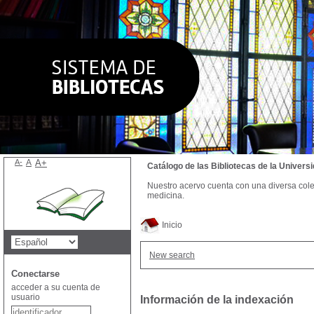
A-
A
A+
Catálogo de las Bibliotecas de la Univer
Nuestro acervo cuenta con una diversa colecc
medicina.
Inicio
New search
Conectarse
acceder a su cuenta de
usuario
Información de la indexación