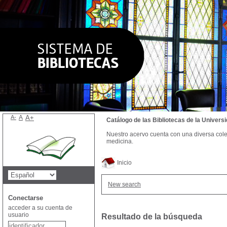
A-
A
A+
Catálogo de las Bibliotecas de la Univer
Nuestro acervo cuenta con una diversa colecc
medicina.
Inicio
New search
Conectarse
acceder a su cuenta de
usuario
Resultado de la búsqueda