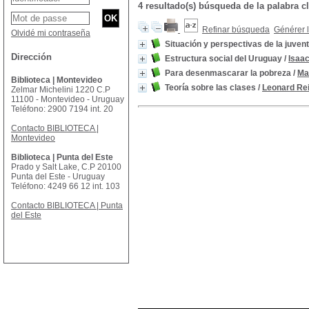
4 resultado(s) búsqueda de la palabra
Refinar búsqueda
Générer l
Olvidé mi contraseña
Situación y perspectivas de la juve
Dirección
Estructura social del Uruguay
/
Isaa
Para desenmascarar la pobreza
/
Mar
Biblioteca | Montevideo
Teoría sobre las clases
/
Leonard Re
Zelmar Michelini 1220 C.P
11100 - Montevideo - Uruguay
Teléfono: 2900 7194 int. 20
Contacto BIBLIOTECA |
Montevideo
Biblioteca | Punta del Este
Prado y Salt Lake, C.P 20100
Punta del Este - Uruguay
Teléfono: 4249 66 12 int. 103
Contacto BIBLIOTECA | Punta
del Este