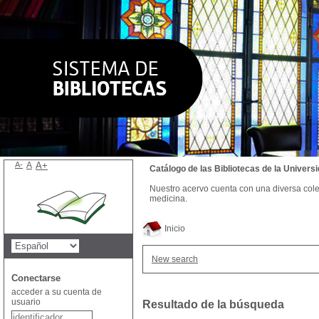
A-
A
A+
Catálogo de las Bibliotecas de la Univer
Nuestro acervo cuenta con una diversa colecc
medicina.
Inicio
New search
Conectarse
acceder a su cuenta de
usuario
Resultado de la búsqueda