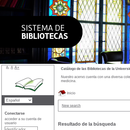
A-
A
A+
Catálogo de las Bibliotecas de la Univer
Nuestro acervo cuenta con una diversa colecc
medicina.
Inicio
New search
Conectarse
acceder a su cuenta de
usuario
Resultado de la búsqueda