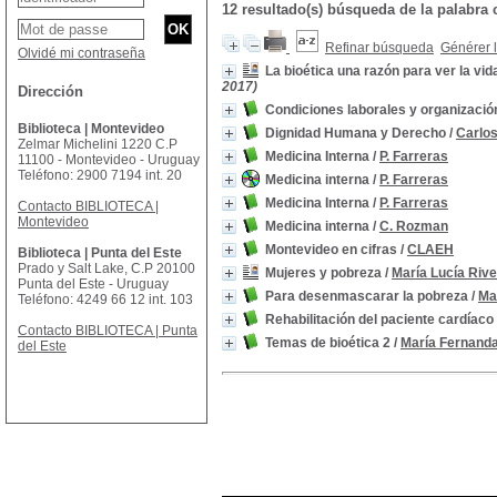
12 resultado(s) búsqueda de la palabra
Refinar búsqueda
Générer l
Olvidé mi contraseña
La bioética una razón para ver la vid
2017)
Dirección
Condiciones laborales y organización
Biblioteca | Montevideo
Dignidad Humana y Derecho
/
Carlos
Zelmar Michelini 1220 C.P
Medicina Interna
/
P. Farreras
11100 - Montevideo - Uruguay
Teléfono: 2900 7194 int. 20
Medicina interna
/
P. Farreras
Medicina Interna
/
P. Farreras
Contacto BIBLIOTECA |
Montevideo
Medicina interna
/
C. Rozman
Montevideo en cifras
/
CLAEH
Biblioteca | Punta del Este
Prado y Salt Lake, C.P 20100
Mujeres y pobreza
/
María Lucía Rive
Punta del Este - Uruguay
Para desenmascarar la pobreza
/
Mar
Teléfono: 4249 66 12 int. 103
Rehabilitación del paciente cardíaco
Contacto BIBLIOTECA | Punta
Temas de bioética 2
/
María Fernanda 
del Este