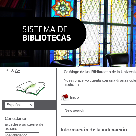
A-
A
A+
Catálogo de las Bibliotecas de la Univer
Nuestro acervo cuenta con una diversa colecc
medicina.
Inicio
New search
Conectarse
acceder a su cuenta de
usuario
Información de la indexación