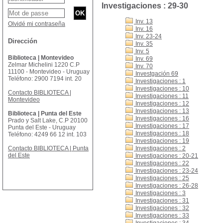
Investigaciones : 29-30
Inv. 13
Olvidé mi contraseña
Inv. 16
Inv. 23-24
Dirección
Inv. 35
Inv. 5
Biblioteca | Montevideo
Inv. 69
Zelmar Michelini 1220 C.P
Inv. 70
11100 - Montevideo - Uruguay
Investgación 69
Teléfono: 2900 7194 int. 20
Investigaciones : 1
Investigaciones : 10
Contacto BIBLIOTECA |
Investigaciones : 11
Montevideo
Investigaciones : 12
Investigaciones : 13
Biblioteca | Punta del Este
Investigaciones : 16
Prado y Salt Lake, C.P 20100
Investigaciones : 17
Punta del Este - Uruguay
Investigaciones : 18
Teléfono: 4249 66 12 int. 103
Investigaciones : 19
Contacto BIBLIOTECA | Punta
Investigaciones : 2
del Este
Investigaciones : 20-21
Investigaciones : 22
Investigaciones : 23-24
Investigaciones : 25
Investigaciones : 26-28
Investigaciones : 3
Investigaciones : 31
Investigaciones : 32
Investigaciones : 33