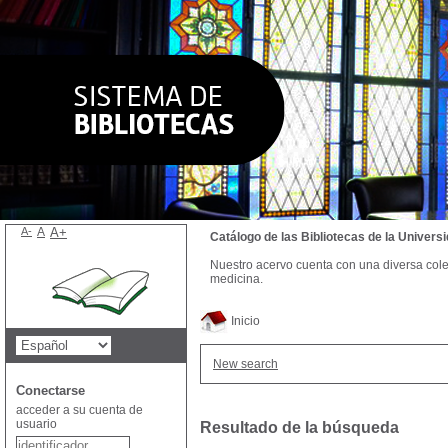
A-
A
A+
Catálogo de las Bibliotecas de la Univer
Nuestro acervo cuenta con una diversa colecc
medicina.
Inicio
New search
Conectarse
acceder a su cuenta de
usuario
Resultado de la búsqueda