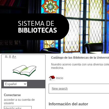
A-
A
A+
Catálogo de las Bibliotecas de la Univer
Nuestro acervo cuenta con una diversa colecc
medicina.
Inicio
New search
Conectarse
acceder a su cuenta de
usuario
Información del autor