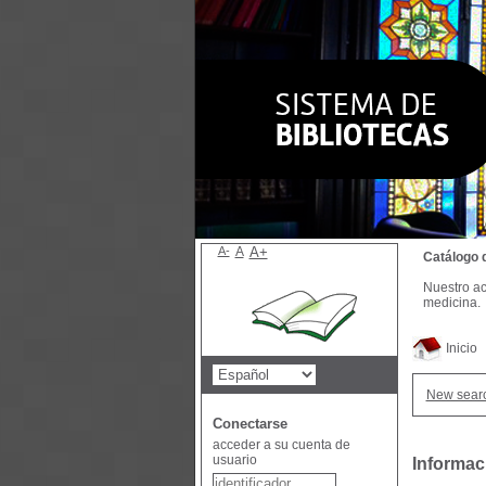
A-
A
A+
Catálogo 
Nuestro ac
medicina.
Inicio
New sear
Conectarse
acceder a su cuenta de
usuario
Informac