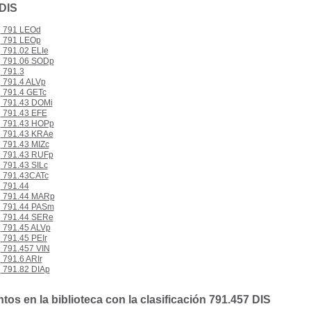
 DIS
791 LEOd
791 LEOp
791.02 ELIe
791.06 SODp
791.3
791.4 ALVp
791.4 GETc
791.43 DOMi
791.43 EFE
791.43 HOPp
791.43 KRAe
791.43 MIZc
791.43 RUFp
791.43 SILc
791.43CATc
791.44
791.44 MARp
791.44 PASm
791.44 SERe
791.45 ALVp
791.45 PEIr
791.457 VIN
791.6 ARIr
791.82 DIAp
os en la biblioteca con la clasificación 791.457 DIS