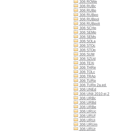
306 ROWe
306 RUBc
306 RUBp
306 RUBpo
306 RUBpol
306 RUBpoli
306 SCHp
306 SEMp
306 SEMs
306 SOLa
306 STOc
306 STOp
306 SUM
306 SZUd
306 TEXi
306 THRe
306 TOLc
306 TRAp
306 TURp
306 TURp 2a.ed.
306 UNEd
306 UNIi 2010 ej.2
306 URBc
306 URBd
306 URBe
306 URUc
306 URUf
306 URUi
306 URUm
306 URUr