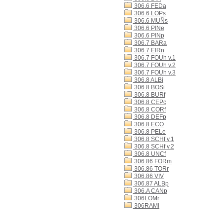
306.6 FEDa
306.6 LOPs
306.6 MUÑs
306.6 PINe
306.6 PINp
306.7 BARa
306.7 EIRn
306.7 FOUh v.1
306.7 FOUh v.2
306.7 FOUh v.3
306.8 ALBi
306.8 BOSi
306.8 BURf
306.8 CEPc
306.8 CORf
306.8 DEFp
306.8 ECO
306.8 PELe
306.8 SCHf v.1
306.8 SCHf v.2
306.8 UNCf
306.86 FORm
306.86 TORr
306.86 VIV
306.87 ALBp
306.A CANp
306LOMr
306RAMi