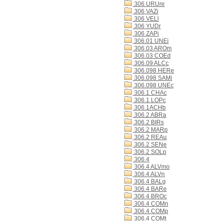
306 URUre
306 VAZi
306 VELl
306 YUDr
306 ZAPi
306.01 UNEi
306.03 AROm
306.03 COEd
306.09 ALCc
306.098 HERe
306.098 SAMi
306.098 UNEc
306.1 CHAc
306.1 LOPc
306.1ACHb
306.2 ABRa
306.2 BIRs
306.2 MARp
306.2 REAu
306.2 SENe
306.2 SOLp
306.4
306.4 ALVmo
306.4 ALVn
306.4 BALg
306.4 BARe
306.4 BROc
306.4 COMn
306.4 COMp
306.4 COMt