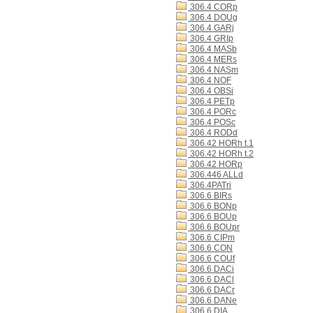
306.4 CORp
306.4 DOUg
306.4 GARj
306.4 GRIp
306.4 MASb
306.4 MERs
306.4 NASm
306.4 NOF
306.4 OBSi
306.4 PETp
306.4 PORc
306.4 POSc
306.4 RODd
306.42 HORh t.1
306.42 HORh t.2
306.42 HORp
306.446 ALLd
306.4PATri
306.6 BIRs
306.6 BONp
306.6 BOUp
306.6 BOUpr
306.6 CIPm
306.6 CON
306.6 COUf
306.6 DACi
306.6 DACl
306.6 DACr
306.6 DANe
306.6 DIA