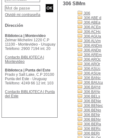
306 SIMm
306
Olvidé mi contraseña
306 ABE d
306 ABEa
Dirección
306 ACEp
306 ACHc
Biblioteca | Montevideo
306 AGUa
Zelmar Michelini 1220 C.P
306 ALVm
11100 - Montevideo - Uruguay
306 ANDm
Teléfono: 2900 7194 int. 20
306 ANDp
306 AREm
Contacto BIBLIOTECA |
306 AROc
Montevideo
306 AROr
306 ASUc
Biblioteca | Punta del Este
306 ASUe
Prado y Salt Lake, C.P 20100
306 BANc
Punta del Este - Uruguay
306 BAUcu
Teléfono: 4249 66 12 int. 103
306 BAYd
Contacto BIBLIOTECA | Punta
306 BAYp
del Este
306 BELs
306 BENe
306 BENec
306 BENo
306 BENr
306 BENv
306 BERa
306 BERc
306 BERi