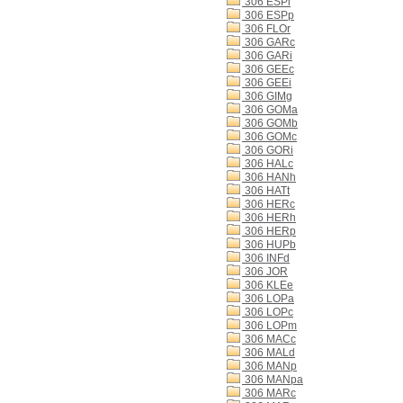
306 ESPi
306 ESPp
306 FLOr
306 GARc
306 GARi
306 GEEc
306 GEEi
306 GIMg
306 GOMa
306 GOMb
306 GOMc
306 GORi
306 HALc
306 HANh
306 HATt
306 HERc
306 HERh
306 HERp
306 HUPb
306 INFd
306 JOR
306 KLEe
306 LOPa
306 LOPc
306 LOPm
306 MACc
306 MALd
306 MANp
306 MANpa
306 MARc