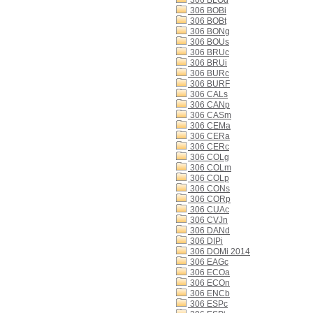
306 BLOd
306 BOBi
306 BOBt
306 BONg
306 BOUs
306 BRUc
306 BRUi
306 BURc
306 BURF
306 CALs
306 CANp
306 CASm
306 CEMa
306 CERa
306 CERc
306 COLg
306 COLm
306 COLp
306 CONs
306 CORp
306 CUAc
306 CVJn
306 DANd
306 DIPi
306 DOMi 2014
306 EAGc
306 ECOa
306 ECOn
306 ENCb
306 ESPc