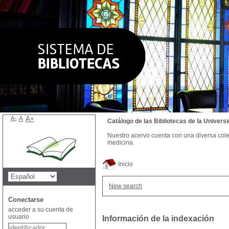
A-
A
A+
Catálogo de las Bibliotecas de la Univer
Nuestro acervo cuenta con una diversa colecc
medicina.
Inicio
New search
Conectarse
acceder a su cuenta de
usuario
Información de la indexación