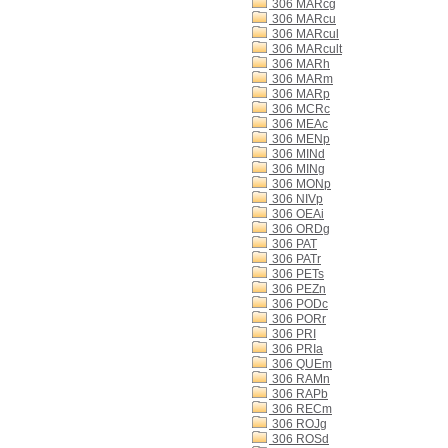
306 MARcg
306 MARcu
306 MARcul
306 MARcult
306 MARh
306 MARm
306 MARp
306 MCRc
306 MEAc
306 MENp
306 MINd
306 MINg
306 MONp
306 NIVp
306 OEAi
306 ORDg
306 PAT
306 PATr
306 PETs
306 PEZn
306 PODc
306 PORr
306 PRI
306 PRIa
306 QUEm
306 RAMn
306 RAPb
306 RECm
306 ROJg
306 ROSd