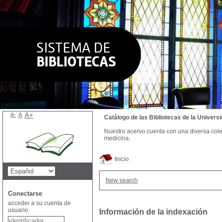
A-
A
A+
Catálogo de las Bibliotecas de la Univer
Nuestro acervo cuenta con una diversa colecc
medicina.
Inicio
New search
Conectarse
acceder a su cuenta de
usuario
Información de la indexación