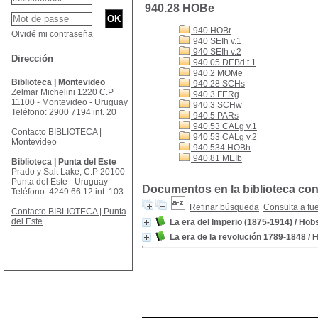
940.28 HOBe
940 HOBr
Olvidé mi contraseña
940 SEIh v.1
940 SEIh v.2
Dirección
940.05 DEBd t.1
940.2 MOMe
Biblioteca | Montevideo
940.28 SCHs
Zelmar Michelini 1220 C.P
940.3 FERg
11100 - Montevideo - Uruguay
940.3 SCHw
Teléfono: 2900 7194 int. 20
940.5 PARs
940.53 CALg v.1
Contacto BIBLIOTECA |
940.53 CALg v.2
Montevideo
940.534 HOBh
940.81 MEIb
Biblioteca | Punta del Este
Prado y Salt Lake, C.P 20100
Punta del Este - Uruguay
Documentos en la biblioteca con
Teléfono: 4249 66 12 int. 103
Refinar búsqueda
Consulta a fu
Contacto BIBLIOTECA | Punta
del Este
La era del Imperio (1875-1914)
/
Hobs
La era de la revolución 1789-1848
/
H