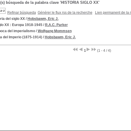
o(s) búsqueda de la palabra clave 'HISTORIA SIGLO XX'
Refinar búsqueda
Générer le flux rss de la recherche
Lien permanent de la 
ria del siglo XX
/
Hobsbawm, Eric J.
glo XX : Europa 1918-1945
/
R.A.C. Parker
poca del imperialismo
/
Wolfgang Mommsen
a del Imperio (1875-1914)
/
Hobsbawm, Eric J.
1
(1 - 4 / 4)