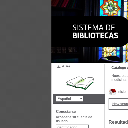
A-
A
A+
Catálogo 
Nuestro ac
medicina.
Inicio
New sear
Conectarse
acceder a su cuenta de
usuario
Resultad