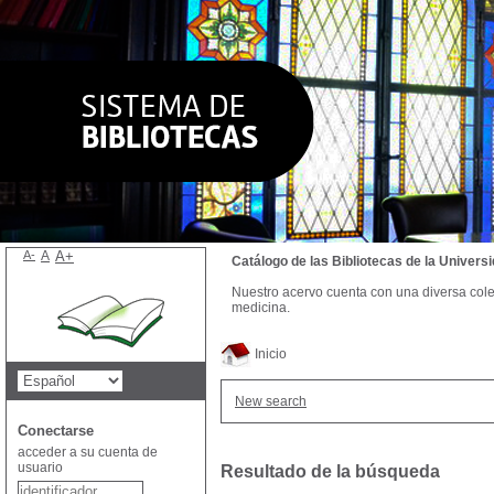
A-
A
A+
Catálogo de las Bibliotecas de la Univer
Nuestro acervo cuenta con una diversa colecc
medicina.
Inicio
New search
Conectarse
acceder a su cuenta de
usuario
Resultado de la búsqueda