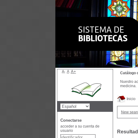
A-
A
A+
Catálogo 
Nuestro ac
medicina.
Inicio
New sear
Conectarse
acceder a su cuenta de
usuario
Resultad