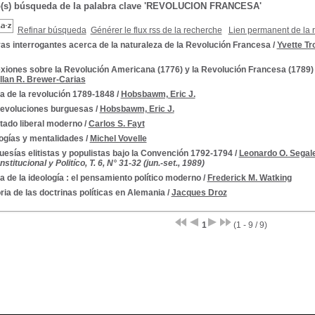
o(s) búsqueda de la palabra clave 'REVOLUCION FRANCESA'
Refinar búsqueda
Générer le flux rss de la recherche
Lien permanent de la 
as interrogantes acerca de la naturaleza de la Revolución Francesa
/
Yvette T
xiones sobre la Revolución Americana (1776) y la Revolución Francesa (1789) 
llan R. Brewer-Carias
a de la revolución 1789-1848
/
Hobsbawm, Eric J.
revoluciones burguesas
/
Hobsbawm, Eric J.
tado liberal moderno
/
Carlos S. Fayt
logías y mentalidades
/
Michel Vovelle
esías elitistas y populistas bajo la Convención 1792-1794
/
Leonardo O. Segal
titucional y Politíco, T. 6, N° 31-32 (jun.-set., 1989)
a de la ideología : el pensamiento político moderno
/
Frederick M. Watking
ria de las doctrinas políticas en Alemania
/
Jacques Droz
1
(1 - 9 / 9)