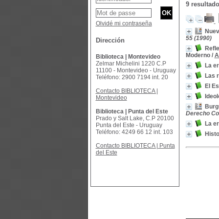
9 resultad
Olvidé mi contraseña
Nuev
55 (1990)
Dirección
Refle
Moderno
/
A
Biblioteca | Montevideo
Zelmar Michelini 1220 C.P
La er
11100 - Montevideo - Uruguay
Las 
Teléfono: 2900 7194 int. 20
El Es
Contacto BIBLIOTECA |
Ideo
Montevideo
Burgu
Biblioteca | Punta del Este
Derecho Cons
Prado y Salt Lake, C.P 20100
La er
Punta del Este - Uruguay
Teléfono: 4249 66 12 int. 103
Histo
Contacto BIBLIOTECA | Punta
del Este