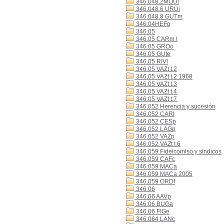
346.048.2MOUl
346.048.6 URUi
346.048.8 GUTm
346.04HEFq
346.05
346.05 CARm I
346.05 GROo
346.05 GUIe
346.05 RIVl
346.05 VAZt t.2
346.05 VAZt t.2 1968
346.05 VAZt t.3
346.05 VAZt t.4
346.05 VAZt t.7
346.052 Herencia y sucesión
346.052 CARl
346.052 CESp
346.052 LAGp
346.052 VAZp
346.052 VAZt t.6
346.059 Fideicomiso y sindicos
346.059 CAFc
346.059 MACa
346.059 MACa 2005
346.059 ORDf
346.06
346.06 AAVp
346.06 BUGa
346.06 FIGe
346.064 LANc