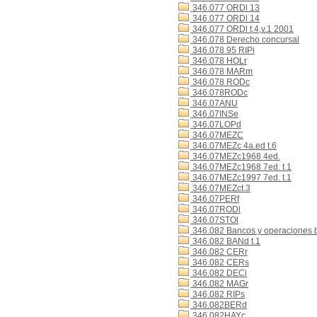
346.077 ORDl 13
346.077 ORDl 14
346.077 ORDl t.4,v.1 2001
346.078 Derecho concursal
346.078 95 RIPi
346.078 HOLr
346.078 MARm
346.078 RODc
346.078RODc
346.07ANU
346.07INSe
346.07LOPd
346.07MEZC
346.07MEZc 4a.ed t.6
346.07MEZc1968 4ed.
346.07MEZc1968 7ed. t.1
346.07MEZc1997 7ed. t.1
346.07MEZct.3
346.07PERf
346.07RODl
346.07STOl
346.082 Bancos y operaciones 
346.082 BANd t.1
346.082 CERr
346.082 CERs
346.082 DECi
346.082 MAGr
346.082 RIPs
346.082BERd
346.082HAYc