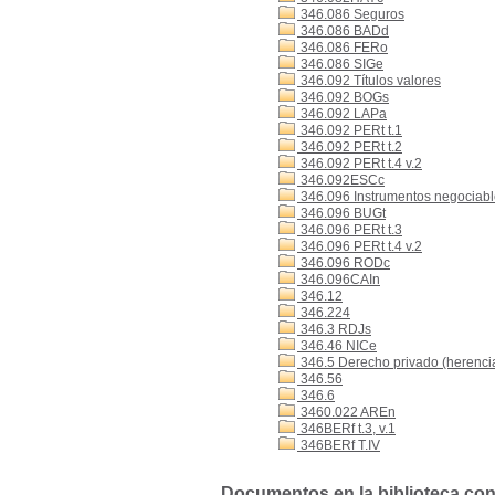
346.086 Seguros
346.086 BADd
346.086 FERo
346.086 SIGe
346.092 Títulos valores
346.092 BOGs
346.092 LAPa
346.092 PERt t.1
346.092 PERt t.2
346.092 PERt t.4 v.2
346.092ESCc
346.096 Instrumentos negociables
346.096 BUGt
346.096 PERt t.3
346.096 PERt t.4 v.2
346.096 RODc
346.096CAIn
346.12
346.224
346.3 RDJs
346.46 NICe
346.5 Derecho privado (herencia,
346.56
346.6
3460.022 AREn
346BERf t.3, v.1
346BERf T.IV
Documentos en la biblioteca con 