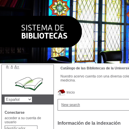
A-
A
A+
Catálogo de las Bibliotecas de la Univer
Nuestro acervo cuenta con una diversa colecc
medicina.
Inicio
New search
Conectarse
acceder a su cuenta de
usuario
Información de la indexación