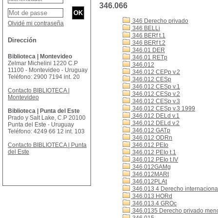
346.066
346 Derecho privado
Olvidé mi contraseña
346 BELLi
346 BERf t.1
Dirección
346 BERf t.2
346.01 DER
Biblioteca | Montevideo
346.01 RETp
Zelmar Michelini 1220 C.P
346.012
11100 - Montevideo - Uruguay
346.012 CEPp v.2
Teléfono: 2900 7194 int. 20
346.012 CESp
346.012 CESp v.1
Contacto BIBLIOTECA |
346.012 CESp v.2
Montevideo
346.012 CESp v.3
346.012 CESp v.3 1999
Biblioteca | Punta del Este
346.012 DELd v.1
Prado y Salt Lake, C.P 20100
346.012 DELd v.2
Punta del Este - Uruguay
346.012 GATp
Teléfono: 4249 66 12 int. 103
346.012 ODRn
Contacto BIBLIOTECA | Punta
346.012 PEIo
del Este
346.012 PEIo t.1
346.012 PEIo t.IV
346.012GAMg
346.012MARt
346.012PLAt
346.013 4 Derecho internacional
346.013 HORd
346.013.4 GROc
346.0135 Derecho privado men