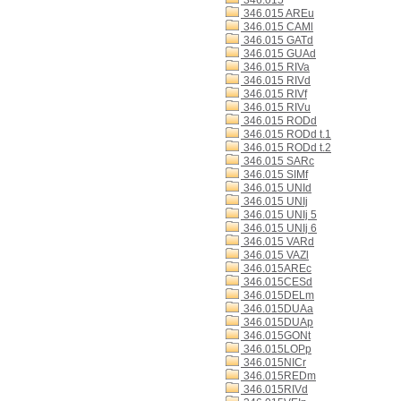
346.015
346.015 AREu
346.015 CAMl
346.015 GATd
346.015 GUAd
346.015 RIVa
346.015 RIVd
346.015 RIVf
346.015 RIVu
346.015 RODd
346.015 RODd t.1
346.015 RODd t.2
346.015 SARc
346.015 SIMf
346.015 UNId
346.015 UNIj
346.015 UNIj 5
346.015 UNIj 6
346.015 VARd
346.015 VAZl
346.015AREc
346.015CESd
346.015DELm
346.015DUAa
346.015DUAp
346.015GONt
346.015LOPp
346.015NICr
346.015REDm
346.015RIVd