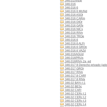
346.015VEIp
346.016
346.016 6
346.016 6 MUNd
346.016 ASOt
346.016 CARm
346.016 DIOr
346.016 GATe
346.016 NICs
346.016 RIVn
346.016 TROe
346.016.6
346.016.6 ALFr
346.016.6 GROn
346.016.6 VAZd
346.016AGUd
346.016PRUs
346.016RIVn 2a, ed
346.017 8 Derecho privado (ado
346.017 GROr
346.017 RIVp
346.017.8 CARf
346.017.8 RIVa
346.02 BAYc t.1
346.02 BESc
346.02 CAFr
346.02 CERc t.1
346.02 CERc t.2
346.02 CERc t.3
346.02 CERc t.4