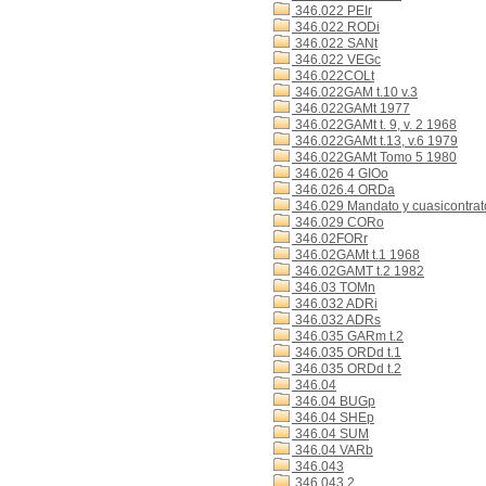
346.022 PEIr
346.022 RODi
346.022 SANt
346.022 VEGc
346.022COLt
346.022GAM t.10 v.3
346.022GAMt 1977
346.022GAMt t. 9, v. 2 1968
346.022GAMt t.13, v.6 1979
346.022GAMt Tomo 5 1980
346.026 4 GIOo
346.026.4 ORDa
346.029 Mandato y cuasicontrat
346.029 CORo
346.02FORr
346.02GAMt t.1 1968
346.02GAMT t.2 1982
346.03 TOMn
346.032 ADRi
346.032 ADRs
346.035 GARm t.2
346.035 ORDd t.1
346.035 ORDd t.2
346.04
346.04 BUGp
346.04 SHEp
346.04 SUM
346.04 VARb
346.043
346.043 2