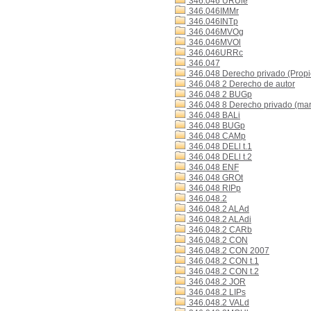
346.046 URUle
346.046IMMr
346.046INTp
346.046MVOg
346.046MVOl
346.046URRc
346.047
346.048 Derecho privado (Propi
346.048 2 Derecho de autor
346.048 2 BUGp
346.048 8 Derecho privado (mar
346.048 BALi
346.048 BUGp
346.048 CAMp
346.048 DELl t.1
346.048 DELl t.2
346.048 ENF
346.048 GROt
346.048 RIPp
346.048.2
346.048.2 ALAd
346.048.2 ALAdi
346.048.2 CARb
346.048.2 CON
346.048.2 CON 2007
346.048.2 CON t.1
346.048.2 CON t.2
346.048.2 JOR
346.048.2 LIPs
346.048.2 VALd