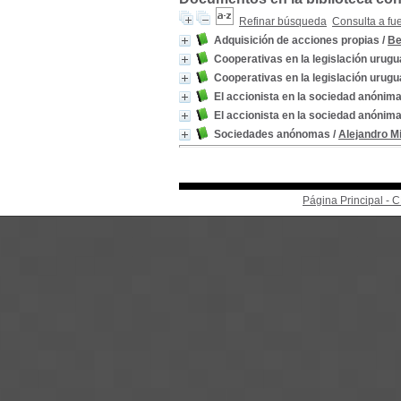
Refinar búsqueda
Consulta a fu
Adquisición de acciones propias
/
Be
Cooperativas en la legislación urug
Cooperativas en la legislación urug
El accionista en la sociedad anónim
El accionista en la sociedad anónim
Sociedades anónomas
/
Alejandro Mi
Página Principal -