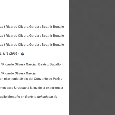
ias
/
Ricardo Olivera García
;
Beatriz Bugallo
ias
/
Ricardo Olivera García
;
Beatriz Bugallo
ias
/
Ricardo Olivera García
;
Beatriz Bugallo
1, N°1 (2002)
/
Ricardo Olivera García
;
Beatriz Bugallo
/
Ricardo Olivera García
 el artículo 10 bis del Convenio de París
/
ones para Uruguay a la luz de la experiencia
gallo Montaño
en Revista del colegio de