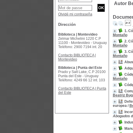
Autor B
Olvidé mi contraseña
Document
Dirección
1. C
Biblioteca | Montevideo
Montaño
Zelmar Michelini 1220 C.P
2. C
11100 - Montevideo - Uruguay
Montaño
Teléfono: 2900 7194 int. 20
3. C
Contacto BIBLIOTECA |
Montaño
Montevideo
Abus
Biblioteca | Punta del Este
Adqu
Prado y Salt Lake, C.P 20100
Códi
Punta del Este - Uruguay
Montaño
Teléfono: 4249 66 12 int. 103
Códi
Contacto BIBLIOTECA | Punta
Compe
del Este
Beatriz Bug
Defen
europea
/
Be
Incor
Abogados de
Indus
Manu