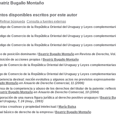
eatriz Bugallo Montaño
os disponibles escritos por este autor
Refinar búsqueda
Consulta a fuentes externas
ódigo de Comercio de la República Oriental del Uruguay y Leyes complementar
ódigo de Comercio de la República Oriental del Uruguay y Leyes complementar
ódigo de Comercio de la República Oriental del Uruguay y Leyes complementar
o de posición dominante
/
Beatriz Bugallo Montaño
en Revista de Derecho, Vol.
isición de acciones propias
/
Beatriz Bugallo Montaño
go de Comercio de la República Oriental del Uruguay y Leyes complementarias
go de Comercio de la República Oriental del Uruguay y Leyes complementarias
tencia desleal: noción evolutiva y algunos actos no previstos expresamente en
allo Montaño
en Anuario de Derecho Comercial, 11 (2006)
sa de la competencia y abuso de los derechos del titular de la patente: reflexi
atriz Bugallo Montaño
en Anuario de Derecho Comercial, 10 (2004)
poración de una nueva figura jurídica al derecho positivo uruguayo
/
Beatriz Bu
l Uruguay, T. 24 (may., 1993)
trias creativas y propiedad intelectual
/
María Balsa
al básico de derecho de la empresa
/
Beatriz Bugallo Montaño