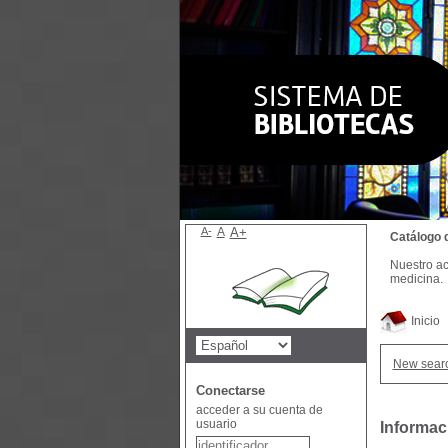
A-
A
A+
Catálogo 
Nuestro ac
medicina.
Inicio
New sear
Conectarse
acceder a su cuenta de
usuario
Informac