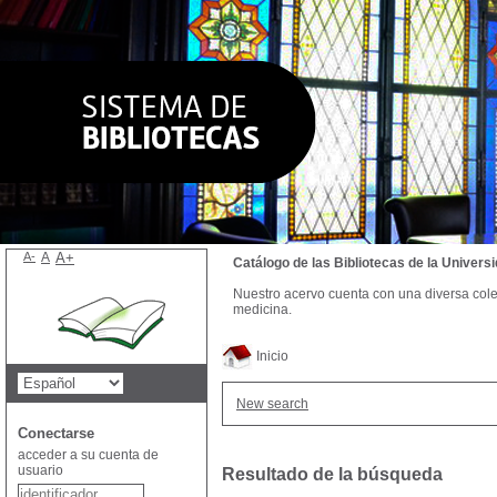
A-
A
A+
Catálogo de las Bibliotecas de la Univer
Nuestro acervo cuenta con una diversa colecc
medicina.
Inicio
New search
Conectarse
acceder a su cuenta de
usuario
Resultado de la búsqueda