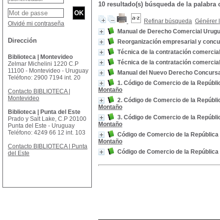
10 resultado(s) búsqueda de la palab
Refinar búsqueda
Générer l
Olvidé mi contraseña
Manual de Derecho Comercial Urugu
Dirección
Reorganización empresarial y concu
Técnica de la contratación comercia
Biblioteca | Montevideo
Técnica de la contratación comercia
Zelmar Michelini 1220 C.P
11100 - Montevideo - Uruguay
Manual del Nuevo Derecho Concursal 
Teléfono: 2900 7194 int. 20
1. Código de Comercio de la Repúbl
Montaño
Contacto BIBLIOTECA |
Montevideo
2. Código de Comercio de la Repúbl
Montaño
Biblioteca | Punta del Este
3. Código de Comercio de la Repúbl
Prado y Salt Lake, C.P 20100
Montaño
Punta del Este - Uruguay
Teléfono: 4249 66 12 int. 103
Código de Comercio de la República
Montaño
Contacto BIBLIOTECA | Punta
Código de Comercio de la República
del Este