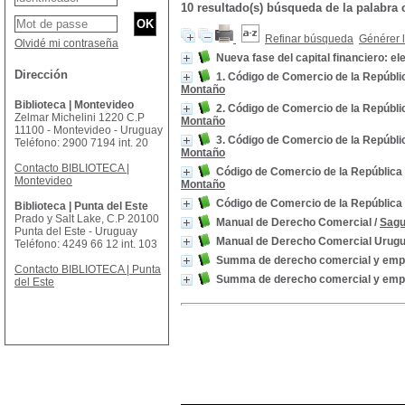
10 resultado(s) búsqueda de la palab
Refinar búsqueda
Générer l
Olvidé mi contraseña
Nueva fase del capital financiero: e
Dirección
1. Código de Comercio de la Repúbl
Montaño
Biblioteca | Montevideo
2. Código de Comercio de la Repúbl
Zelmar Michelini 1220 C.P
Montaño
11100 - Montevideo - Uruguay
3. Código de Comercio de la Repúbl
Teléfono: 2900 7194 int. 20
Montaño
Contacto BIBLIOTECA |
Código de Comercio de la República
Montevideo
Montaño
Código de Comercio de la República
Biblioteca | Punta del Este
Prado y Salt Lake, C.P 20100
Manual de Derecho Comercial
/
Sagu
Punta del Este - Uruguay
Manual de Derecho Comercial Uruguay
Teléfono: 4249 66 12 int. 103
Summa de derecho comercial y empres
Contacto BIBLIOTECA | Punta
Summa de derecho comercial y empres
del Este