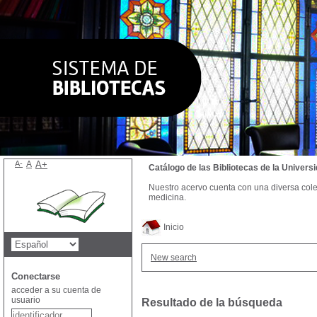
A-
A
A+
Catálogo de las Bibliotecas de la Univer
Nuestro acervo cuenta con una diversa colecc
medicina.
Inicio
New search
Conectarse
acceder a su cuenta de
usuario
Resultado de la búsqueda