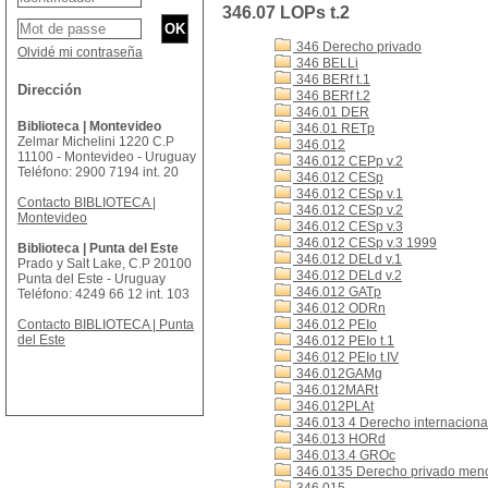
346.07 LOPs t.2
346 Derecho privado
Olvidé mi contraseña
346 BELLi
346 BERf t.1
Dirección
346 BERf t.2
346.01 DER
Biblioteca | Montevideo
346.01 RETp
Zelmar Michelini 1220 C.P
346.012
11100 - Montevideo - Uruguay
346.012 CEPp v.2
Teléfono: 2900 7194 int. 20
346.012 CESp
346.012 CESp v.1
Contacto BIBLIOTECA |
346.012 CESp v.2
Montevideo
346.012 CESp v.3
346.012 CESp v.3 1999
Biblioteca | Punta del Este
346.012 DELd v.1
Prado y Salt Lake, C.P 20100
346.012 DELd v.2
Punta del Este - Uruguay
346.012 GATp
Teléfono: 4249 66 12 int. 103
346.012 ODRn
Contacto BIBLIOTECA | Punta
346.012 PEIo
del Este
346.012 PEIo t.1
346.012 PEIo t.IV
346.012GAMg
346.012MARt
346.012PLAt
346.013 4 Derecho internacional
346.013 HORd
346.013.4 GROc
346.0135 Derecho privado men