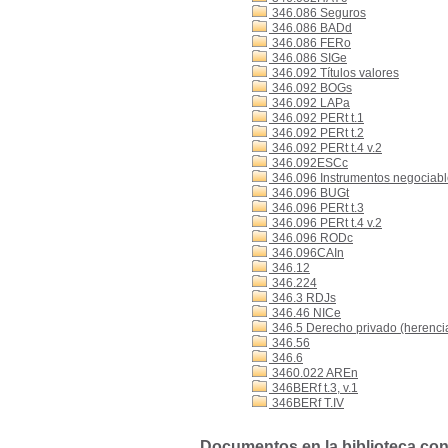
346.086 Seguros
346.086 BADd
346.086 FERo
346.086 SIGe
346.092 Títulos valores
346.092 BOGs
346.092 LAPa
346.092 PERt t.1
346.092 PERt t.2
346.092 PERt t.4 v.2
346.092ESCc
346.096 Instrumentos negociables
346.096 BUGt
346.096 PERt t.3
346.096 PERt t.4 v.2
346.096 RODc
346.096CAIn
346.12
346.224
346.3 RDJs
346.46 NICe
346.5 Derecho privado (herencia,
346.56
346.6
3460.022 AREn
346BERf t.3, v.1
346BERf T.IV
Documentos en la biblioteca con 