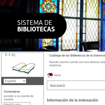
A-
A
A+
Catálogo de las Bibliotecas de la Univer
Nuestro acervo cuenta con una diversa colecc
medicina.
Inicio
New search
Conectarse
acceder a su cuenta de
usuario
Información de la indexación