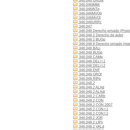
346.046 URUle
346.046IMMr
346.046INTp
346.046MVOg
346.046MVOl
346.046URRc
346.047
346.048 Derecho privado (Propi
346.048 2 Derecho de autor
346.048 2 BUGp
346.048 8 Derecho privado (mar
346.048 BALi
346.048 BUGp
346.048 CAMp
346.048 DELl t.1
346.048 DELl t.2
346.048 ENF
346.048 GROt
346.048 RIPp
346.048.2
346.048.2 ALAd
346.048.2 ALAdi
346.048.2 CARb
346.048.2 CON
346.048.2 CON 2007
346.048.2 CON t.1
346.048.2 CON t.2
346.048.2 JOR
346.048.2 LIPs
346.048.2 VALd