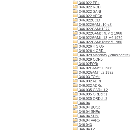
346.022 PEIr
346.022 RODi
346.022 SANt
346.022 VEGc
346.022COLt
346.022GAM t.10 v.3
346.022GAMt 1977
346.022GAMt t. 9, v. 2 1968
346.022GAMt t.13, v.6 1979
346.022GAMt Tomo 5 1980
346.026 4 GIOo
346.026.4 ORDa
346.029 Mandato y cuasicontrat
346.029 CORo
346.02FORr
346.02GAMt t.1 1968
346.02GAMT t.2 1982
346.03 TOMn
346.032 ADRi
346.032 ADRs
346.035 GARm t.2
346.035 ORDd t.1
346.035 ORDd t.2
346.04
346.04 BUGp
346.04 SHEp
346.04 SUM
346.04 VARb
346.043
346.043 2