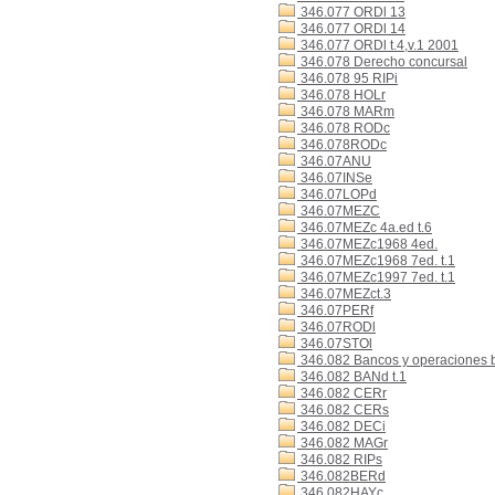
346.077 ORDl 13
346.077 ORDl 14
346.077 ORDl t.4,v.1 2001
346.078 Derecho concursal
346.078 95 RIPi
346.078 HOLr
346.078 MARm
346.078 RODc
346.078RODc
346.07ANU
346.07INSe
346.07LOPd
346.07MEZC
346.07MEZc 4a.ed t.6
346.07MEZc1968 4ed.
346.07MEZc1968 7ed. t.1
346.07MEZc1997 7ed. t.1
346.07MEZct.3
346.07PERf
346.07RODl
346.07STOl
346.082 Bancos y operaciones 
346.082 BANd t.1
346.082 CERr
346.082 CERs
346.082 DECi
346.082 MAGr
346.082 RIPs
346.082BERd
346.082HAYc