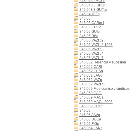
346.048.2MOUl
346.048.6 URUi
346.048.8 GUTm
346.04HEFq
346.05
346.05 CARm I
346.05 GROo
346.05 GUIe
346.05 RIVl
346.05 VAZt t.2
346.05 VAZt t.2 1968
346.05 VAZt t.3
346.05 VAZt t.4
346.05 VAZt t.7
346.052 Herencia y sucesión
346.052 CARl
346.052 CESp
346.052 LAGp
346.052 VAZp
346.052 VAZt t.6
346.059 Fideicomiso y sindicos
346.059 CAFc
346.059 MACa
346.059 MACa 2005
346.059 ORDf
346.06
346.06 AAVp
346.06 BUGa
346.06 FIGe
346.064 LANc