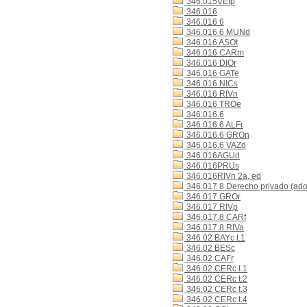
346.015VEIp
346.016
346.016 6
346.016 6 MUNd
346.016 ASOt
346.016 CARm
346.016 DIOr
346.016 GATe
346.016 NICs
346.016 RIVn
346.016 TROe
346.016.6
346.016.6 ALFr
346.016.6 GROn
346.016.6 VAZd
346.016AGUd
346.016PRUs
346.016RIVn 2a, ed
346.017 8 Derecho privado (ado
346.017 GROr
346.017 RIVp
346.017.8 CARf
346.017.8 RIVa
346.02 BAYc t.1
346.02 BESc
346.02 CAFr
346.02 CERc t.1
346.02 CERc t.2
346.02 CERc t.3
346.02 CERc t.4