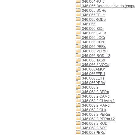
346.064HUTc
346.065 Derecho privado (empr
346.065 SCHe
346.065GELc
346.065RODe
346.066
346.066 BIDr
346.066 GAGa
346.066 LOCr
346.066 OLIs
346.066 PERs
346.066 PERs I
346.066 RODt t.2
346.066 TASs
346.066.8 VOOc
346.066AMOr
346.066FERd
346.066LEYs
346.066PERs
346.068 2
346.068.2 BERn
346.068.2 CAMd
346.068.2 CUAd v.1
346.068.2 MARd
346.068.2 OLIr
346.068.2 PERm
346.068.2 PERm t.2
346.068.2 RODr
346.068.2 SOC
346.068PERc