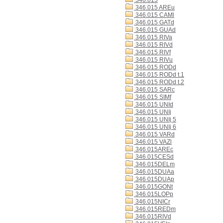
346.015
346.015 AREu
346.015 CAMl
346.015 GATd
346.015 GUAd
346.015 RIVa
346.015 RIVd
346.015 RIVf
346.015 RIVu
346.015 RODd
346.015 RODd t.1
346.015 RODd t.2
346.015 SARc
346.015 SIMf
346.015 UNId
346.015 UNIj
346.015 UNIj 5
346.015 UNIj 6
346.015 VARd
346.015 VAZl
346.015AREc
346.015CESd
346.015DELm
346.015DUAa
346.015DUAp
346.015GONt
346.015LOPp
346.015NICr
346.015REDm
346.015RIVd