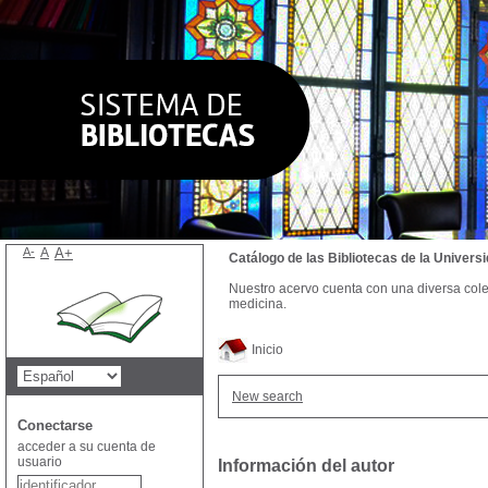
A-
A
A+
Catálogo de las Bibliotecas de la Univer
Nuestro acervo cuenta con una diversa colecc
medicina.
Inicio
New search
Conectarse
acceder a su cuenta de
usuario
Información del autor