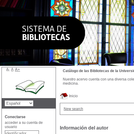
A-
A
A+
Catálogo de las Bibliotecas de la Univer
Nuestro acervo cuenta con una diversa colecc
medicina.
Inicio
New search
Conectarse
acceder a su cuenta de
usuario
Información del autor